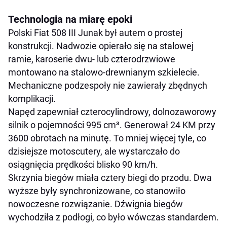
Technologia na miarę epoki
Polski Fiat 508 III Junak był autem o prostej
konstrukcji. Nadwozie opierało się na stalowej
ramie, karoserie dwu- lub czterodrzwiowe
montowano na stalowo-drewnianym szkielecie.
Mechaniczne podzespoły nie zawierały zbędnych
komplikacji.
Napęd zapewniał czterocylindrowy, dolnozaworowy
silnik o pojemności 995 cm³. Generował 24 KM przy
3600 obrotach na minutę. To mniej więcej tyle, co
dzisiejsze motoscutery, ale wystarczało do
osiągnięcia prędkości blisko 90 km/h.
Skrzynia biegów miała cztery biegi do przodu. Dwa
wyższe były synchronizowane, co stanowiło
nowoczesne rozwiązanie. Dźwignia biegów
wychodziła z podłogi, co było wówczas standardem.