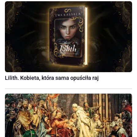
Lilith. Kobieta, która sama opuściła raj