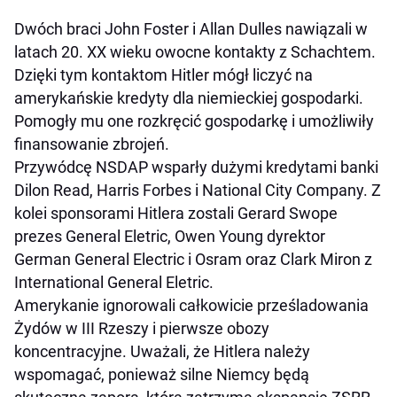
Dwóch braci John Foster i Allan Dulles nawiązali w
latach 20. XX wieku owocne kontakty z Schachtem.
Dzięki tym kontaktom Hitler mógł liczyć na
amerykańskie kredyty dla niemieckiej gospodarki.
Pomogły mu one rozkręcić gospodarkę i umożliwiły
finansowanie zbrojeń.
Przywódcę NSDAP wsparły dużymi kredytami banki
Dilon Read, Harris Forbes i National City Company. Z
kolei sponsorami Hitlera zostali Gerard Swope
prezes General Eletric, Owen Young dyrektor
German General Electric i Osram oraz Clark Miron z
International General Eletric.
Amerykanie ignorowali całkowicie prześladowania
Żydów w III Rzeszy i pierwsze obozy
koncentracyjne. Uważali, że Hitlera należy
wspomagać, ponieważ silne Niemcy będą