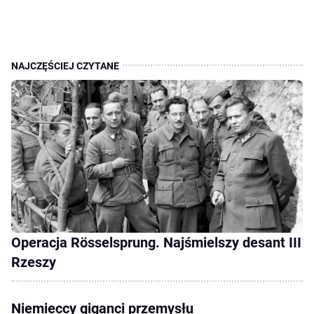
Operacja Rösselsprung. Najśmielszy desant III
Rzeszy
Niemieccy giganci przemysłu