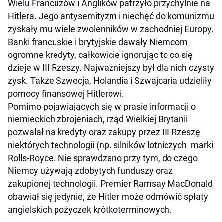
Wielu Francuzów i Anglików patrzyło przychylnie na
Hitlera. Jego antysemityzm i niechęć do komunizmu
zyskały mu wiele zwolenników w zachodniej Europy.
Banki francuskie i brytyjskie dawały Niemcom
ogromne kredyty, całkowicie ignorując to co się
dzieje w III Rzeszy. Najważniejszy był dla nich czysty
zysk. Także Szwecja, Holandia i Szwajcaria udzieliły
pomocy finansowej Hitlerowi.
Pomimo pojawiających się w prasie informacji o
niemieckich zbrojeniach, rząd Wielkiej Brytanii
pozwalał na kredyty oraz zakupy przez III Rzeszę
niektórych technologii (np. silników lotniczych marki
Rolls-Royce. Nie sprawdzano przy tym, do czego
Niemcy używają zdobytych funduszy oraz
zakupionej technologii. Premier Ramsay MacDonald
obawiał się jedynie, że Hitler może odmówić spłaty
angielskich pożyczek krótkoterminowych.