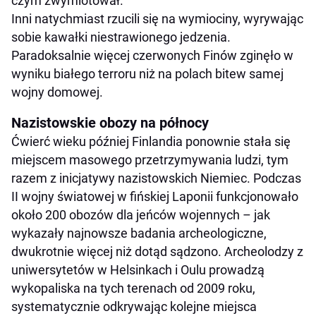
czym zwymiotował.
Inni natychmiast rzucili się na wymiociny, wyrywając
sobie kawałki niestrawionego jedzenia.
Paradoksalnie więcej czerwonych Finów zginęło w
wyniku białego terroru niż na polach bitew samej
wojny domowej.
Nazistowskie obozy na północy
Ćwierć wieku później Finlandia ponownie stała się
miejscem masowego przetrzymywania ludzi, tym
razem z inicjatywy nazistowskich Niemiec. Podczas
II wojny światowej w fińskiej Laponii funkcjonowało
około 200 obozów dla jeńców wojennych – jak
wykazały najnowsze badania archeologiczne,
dwukrotnie więcej niż dotąd sądzono. Archeolodzy z
uniwersytetów w Helsinkach i Oulu prowadzą
wykopaliska na tych terenach od 2009 roku,
systematycznie odkrywając kolejne miejsca