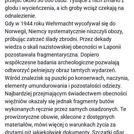
przejść około 30 000 osób. Tysiące z nich zmarło z
głodu i wycieńczenia, a ich groby wciąż czekają na
odnalezienie.
Gdy w 1944 roku Wehrmacht wycofywał się do
Norwegii, Niemcy systematycznie niszczyli obozy,
próbując zatrzeć ślady zbrodni. Przez dekady
wiedza o skali nazistowskiej obecności w Laponii
pozostawała fragmentaryczna. Dopiero
współczesne badania archeologiczne pozwalają
odtworzyć pełniejszy obraz tamtych wydarzeń.
Wśród znalezisk są puszki po konserwach, naczynia,
elementy umundurowania i pozostałości odzieży.
Najbardziej przejmającym świadectwem obecności
więźniów okazały się jednak fragmenty butów
wykonanych ręcznie przez samych osadzonych. Te
prowizoryczne obuwie, sklecone z dostępnych
materiałów, mówi więcej o warunkach życia za
drutami niż jakiekolwiek dokumenty. Szczątki ofiar