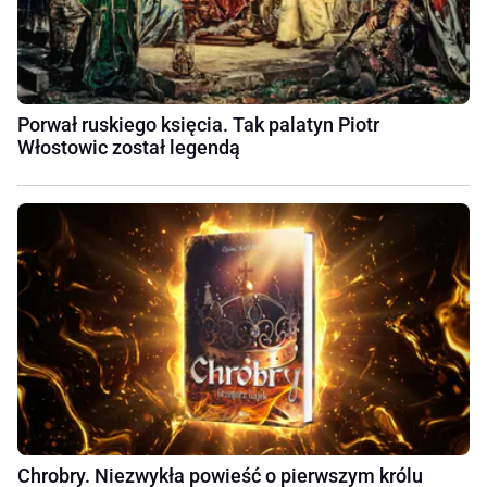
Porwał ruskiego księcia. Tak palatyn Piotr
Włostowic został legendą
Chrobry. Niezwykła powieść o pierwszym królu