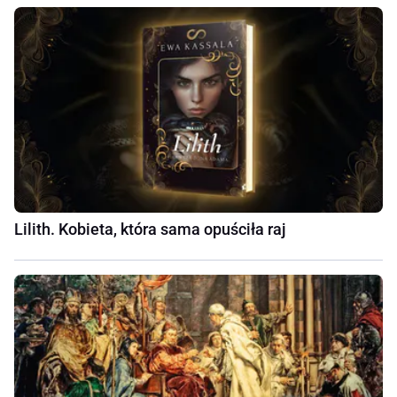
Lilith. Kobieta, która sama opuściła raj