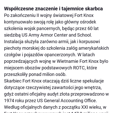
Współczesne znaczenie i tajemnice skarbca
Po zakończeniu II wojny światowej Fort Knox
kontynuowało swoją rolę jako główny ośrodek
szkolenia wojsk pancernych, będąc przez 60 lat
siedzibą US Army Armor Center and School.
Instalacja służyła zarówno armii, jak i korpusowi
piechoty morskiej do szkolenia załóg amerykańskich
czołgów i pojazdów opancerzonych. W latach
poprzedzających wojnę w Wietnamie Fort Knox było
miejscem obozów podstawowych ROTC, które
przeszkoliły ponad milion osób.
Skarbiec Fort Knox otaczają dziś liczne spekulacje
dotyczące rzeczywistej zawartości jego wnętrza,
gdyż ostatni oficjalny audyt złota przeprowadzono w
1974 roku przez US General Accounting Office.
Według oficjalnych danych z początku XXI wieku, w