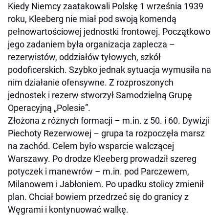
Kiedy Niemcy zaatakowali Polskę 1 września 1939
roku, Kleeberg nie miał pod swoją komendą
pełnowartościowej jednostki frontowej. Początkowo
jego zadaniem była organizacja zaplecza –
rezerwistów, oddziałów tyłowych, szkół
podoficerskich. Szybko jednak sytuacja wymusiła na
nim działanie ofensywne. Z rozproszonych
jednostek i rezerw stworzył Samodzielną Grupę
Operacyjną „Polesie”.
Złożona z różnych formacji – m.in. z 50. i 60. Dywizji
Piechoty Rezerwowej – grupa ta rozpoczęła marsz
na zachód. Celem było wsparcie walczącej
Warszawy. Po drodze Kleeberg prowadził szereg
potyczek i manewrów – m.in. pod Parczewem,
Milanowem i Jabłoniem. Po upadku stolicy zmienił
plan. Chciał bowiem przedrzeć się do granicy z
Węgrami i kontynuować walkę.