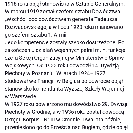
1918 roku objął stanowisko w Sztabie Generalnym.
W marcu 1919 został szefem sztabu Dowództwa
„Wschód” pod dowództwem generała Tadeusza
Rozwadowskiego, a w lipcu 1920 roku mianowano
go szefem sztabu 1. Armii.
Jego kompetencje zostały szybko dostrzeżone. Po
zakończeniu działań wojennych pełnił m.in. funkcję
szefa Sekcji Organizacyjnej w Ministerstwie Spraw
Wojskowych. Od 1922 roku dowodził 14. Dywizją
Piechoty w Poznaniu. W latach 1924–1927
studiował we Francji i w Belgii, a po powrocie objął
stanowisko komendanta Wyższej Szkoły Wojennej
w Warszawie.
W 1927 roku powierzono mu dowództwo 29. Dywizji
Piechoty w Grodnie, a w 1936 roku został dowódcą
Okręgu Korpusu Nr III w Grodnie. Dwa lata później
przeniesiono go do Brześcia nad Bugiem, gdzie objął