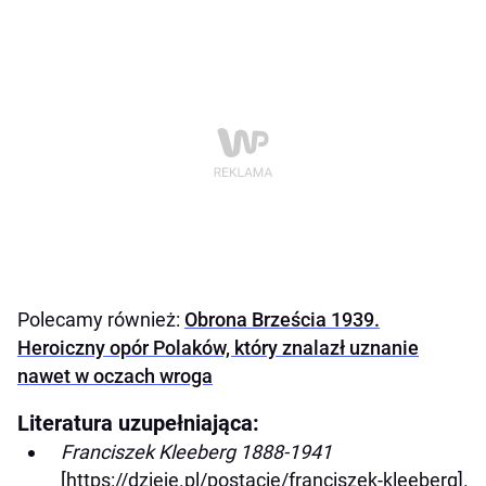
Polecamy również:
Obrona Brześcia 1939.
Heroiczny opór Polaków, który znalazł uznanie
nawet w oczach wroga
Literatura uzupełniająca:
Franciszek Kleeberg 1888-1941
[https://dzieje.pl/postacie/franciszek-kleeberg].