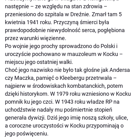
następnie – ze względu na stan zdrowia –
przeniesiono do szpitala w Dreźnie. Zmarł tam 5
kwietnia 1941 roku. Przyczyną śmierci była
prawdopodobnie niewydolność serca, pogłębiona
przez warunki więzienne.
Po wojnie jego prochy sprowadzono do Polski i
uroczyście pochowano w mauzoleum w Kocku –
miejscu jego ostatniej walki.
Choć jego nazwisko nie było tak głośne jak Andersa
czy Maczka, pamięć o Kleebergu przetrwała –
najpierw w środowiskach kombatanckich, potem
dzięki historykom. W 1979 roku wzniesiono w Kocku
pomnik ku jego czci. W 1943 roku władze RP na
uchodźstwie nadały mu pośmiertnie stopień
generała dywizji. Dziś jego imię noszą szkoły, ulice,
a coroczne uroczystości w Kocku przypominają o
jego poświęceniu.