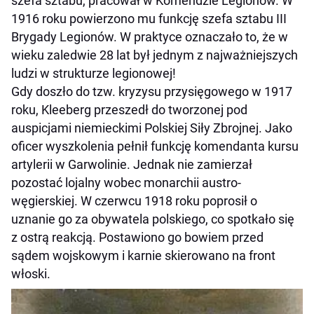
szefa sztabu, pracował w Komendzie Legionów. W
1916 roku powierzono mu funkcję szefa sztabu III
Brygady Legionów. W praktyce oznaczało to, że w
wieku zaledwie 28 lat był jednym z najważniejszych
ludzi w strukturze legionowej!
Gdy doszło do tzw. kryzysu przysięgowego w 1917
roku, Kleeberg przeszedł do tworzonej pod
auspicjami niemieckimi Polskiej Siły Zbrojnej. Jako
oficer wyszkolenia pełnił funkcję komendanta kursu
artylerii w Garwolinie. Jednak nie zamierzał
pozostać lojalny wobec monarchii austro-
węgierskiej. W czerwcu 1918 roku poprosił o
uznanie go za obywatela polskiego, co spotkało się
z ostrą reakcją. Postawiono go bowiem przed
sądem wojskowym i karnie skierowano na front
włoski.