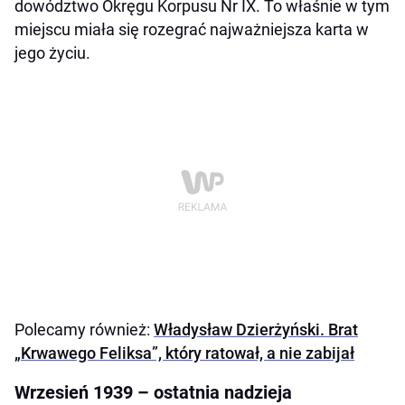
dowództwo Okręgu Korpusu Nr IX. To właśnie w tym
miejscu miała się rozegrać najważniejsza karta w
jego życiu.
Polecamy również:
Władysław Dzierżyński. Brat
„Krwawego Feliksa”, który ratował, a nie zabijał
Wrzesień 1939 – ostatnia nadzieja