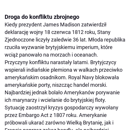
Droga do konfliktu zbrojnego
Kiedy prezydent James Madison zatwierdził
deklarację wojny 18 czerwca 1812 roku, Stany
Zjednoczone liczyły zaledwie 36 lat. Młoda republika
rzuciła wyzwanie brytyjskiemu imperium, które
wciąż panowało na morzach i oceanach.
Przyczyny konfliktu narastały latami. Brytyjczycy
wspierali indiańskie plemiona w walkach przeciwko
amerykańskim osadnikom. Royal Navy blokowała
amerykańskie porty, niszcząc handel morski.
Najbardziej jednak bolało Amerykanów porywanie
ich marynarzy i wcielanie do brytyjskiej floty.
Sytuację zaostrzył kryzys gospodarczy wywołany
przez Embargo Act z 1807 roku. Amerykanie
próbowali ukarać zarówno Wielką Brytanię, jak i