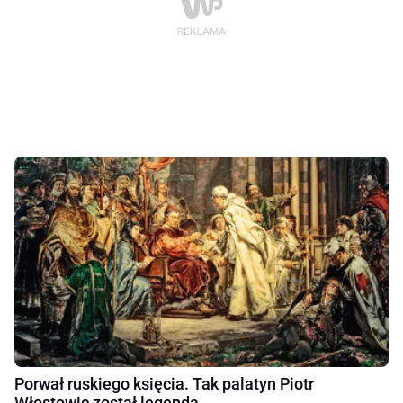
Porwał ruskiego księcia. Tak palatyn Piotr
Włostowic został legendą