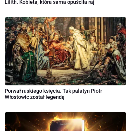
Lilith. Kobieta, która sama opuściła raj
Porwał ruskiego księcia. Tak palatyn Piotr
Włostowic został legendą