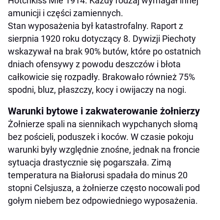
Hotchkiss Mle 1914. Każdy rodzaj wymagał innej
amunicji i części zamiennych.
Stan wyposażenia był katastrofalny. Raport z
sierpnia 1920 roku dotyczący 8. Dywizji Piechoty
wskazywał na brak 90% butów, które po ostatnich
dniach ofensywy z powodu deszczów i błota
całkowicie się rozpadły. Brakowało również 75%
spodni, bluz, płaszczy, kocy i owijaczy na nogi.
Warunki bytowe i zakwaterowanie żołnierzy
Żołnierze spali na siennikach wypchanych słomą
bez pościeli, poduszek i koców. W czasie pokoju
warunki były względnie znośne, jednak na froncie
sytuacja drastycznie się pogarszała. Zimą
temperatura na Białorusi spadała do minus 20
stopni Celsjusza, a żołnierze często nocowali pod
gołym niebem bez odpowiedniego wyposażenia.