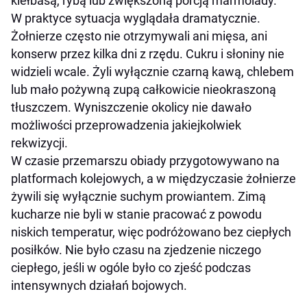
kiełbasą, rybą lub zwiększoną porcją marmolady.
W praktyce sytuacja wyglądała dramatycznie.
Żołnierze często nie otrzymywali ani mięsa, ani
konserw przez kilka dni z rzędu. Cukru i słoniny nie
widzieli wcale. Żyli wyłącznie czarną kawą, chlebem
lub mało pożywną zupą całkowicie nieokraszoną
tłuszczem. Wyniszczenie okolicy nie dawało
możliwości przeprowadzenia jakiejkolwiek
rekwizycji.
W czasie przemarszu obiady przygotowywano na
platformach kolejowych, a w międzyczasie żołnierze
żywili się wyłącznie suchym prowiantem. Zimą
kucharze nie byli w stanie pracować z powodu
niskich temperatur, więc podróżowano bez ciepłych
posiłków. Nie było czasu na zjedzenie niczego
ciepłego, jeśli w ogóle było co zjeść podczas
intensywnych działań bojowych.