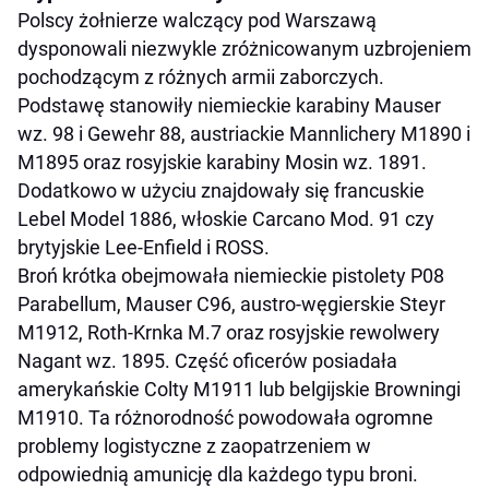
Polscy żołnierze walczący pod Warszawą
dysponowali niezwykle zróżnicowanym uzbrojeniem
pochodzącym z różnych armii zaborczych.
Podstawę stanowiły niemieckie karabiny Mauser
wz. 98 i Gewehr 88, austriackie Mannlichery M1890 i
M1895 oraz rosyjskie karabiny Mosin wz. 1891.
Dodatkowo w użyciu znajdowały się francuskie
Lebel Model 1886, włoskie Carcano Mod. 91 czy
brytyjskie Lee-Enfield i ROSS.
Broń krótka obejmowała niemieckie pistolety P08
Parabellum, Mauser C96, austro-węgierskie Steyr
M1912, Roth-Krnka M.7 oraz rosyjskie rewolwery
Nagant wz. 1895. Część oficerów posiadała
amerykańskie Colty M1911 lub belgijskie Browningi
M1910. Ta różnorodność powodowała ogromne
problemy logistyczne z zaopatrzeniem w
odpowiednią amunicję dla każdego typu broni.