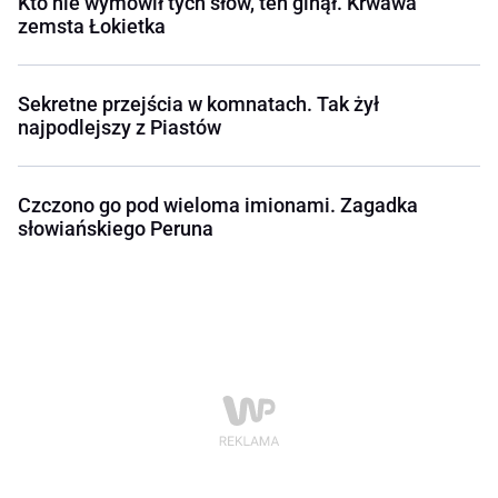
Kto nie wymówił tych słów, ten ginął. Krwawa
zemsta Łokietka
Sekretne przejścia w komnatach. Tak żył
najpodlejszy z Piastów
Czczono go pod wieloma imionami. Zagadka
słowiańskiego Peruna