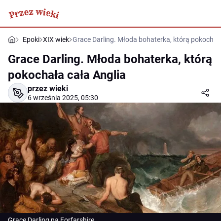
Epoki
XIX wiek
Grace Darling. Młoda bohaterka, którą pokochał
Grace Darling. Młoda bohaterka, którą
pokochała cała Anglia
przez wieki
6 września 2025, 05:30
Grace Darling na Forfarshire