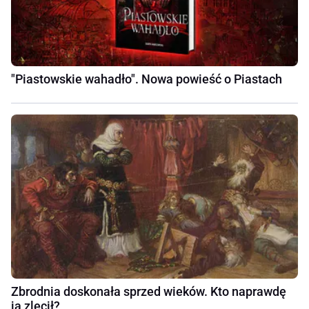
"Piastowskie wahadło". Nowa powieść o Piastach
Zbrodnia doskonała sprzed wieków. Kto naprawdę
ją zlecił?