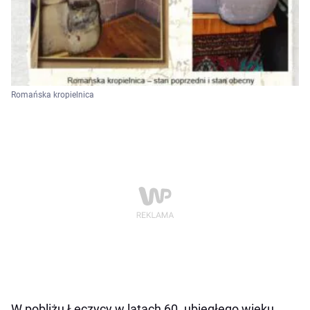
Romańska kropielnica
W pobliżu Łęczycy w latach 60. ubiegłego wieku