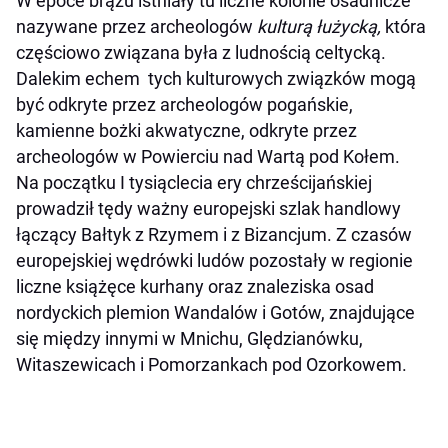
W epoce brązu istniały tu liczne kolonie osadnicze
nazywane przez archeologów
kulturą
łużycką,
która
częściowo związana była z ludnością celtycką.
Dalekim echem tych kulturowych związków mogą
być odkryte przez archeologów pogańskie,
kamienne bożki akwatyczne, odkryte przez
archeologów w Powierciu nad Wartą pod Kołem.
Na początku I tysiąclecia ery chrześcijańskiej
prowadził tędy ważny europejski szlak handlowy
łączący Bałtyk z Rzymem i z Bizancjum. Z czasów
europejskiej wędrówki ludów pozostały w regionie
liczne książęce kurhany oraz znaleziska osad
nordyckich plemion Wandalów i Gotów, znajdujące
się między innymi w Mnichu, Ględzianówku,
Witaszewicach i Pomorzankach pod Ozorkowem.