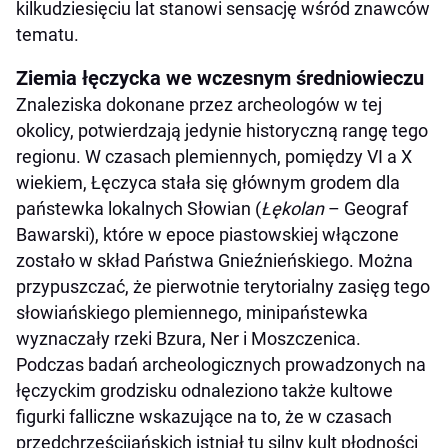
kilkudziesięciu lat stanowi sensację wśród znawców
tematu.
Ziemia łęczycka we wczesnym średniowieczu
Znaleziska dokonane przez archeologów w tej
okolicy, potwierdzają jedynie historyczną rangę tego
regionu. W czasach plemiennych, pomiędzy VI a X
wiekiem, Łęczyca stała się głównym grodem dla
państewka lokalnych Słowian (
Łękolan
– Geograf
Bawarski), które w epoce piastowskiej włączone
zostało w skład Państwa Gnieźnieńskiego. Można
przypuszczać, że pierwotnie terytorialny zasięg tego
słowiańskiego plemiennego, minipaństewka
wyznaczały rzeki Bzura, Ner i Moszczenica.
Podczas badań archeologicznych prowadzonych na
łęczyckim grodzisku odnaleziono także kultowe
figurki falliczne wskazujące na to, że w czasach
przedchrześcijańskich istniał tu silny kult płodności