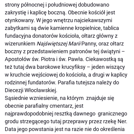
strony północnej i południowej dobudowano
zakrystię i kaplicę boczną. Obecnie kościół jest
otynkowany. W jego wnętrzu najciekawszymi
zabytkami są dwie kamienne kropielnice, tablica
fundacyjna donatorów kościoła, ołtarz główny z
wizerunkiem
Najświętszej
Marii
Panny, oraz ołtarz
boczny z przedstawieniem patronów tej świątyni –
Apostołów św. Piotra i św. Pawła. Ciekawostką są
też tutaj dwa barokowe krucyfiksy – jeden wiszący
w kruchcie wejściowej do kościoła, a drugi w kaplicy
rodzinnej fundatorów. Parafia tutejsza należy do
Diecezji Włocławskiej.
Sąsiednie wzniesienie, na którym znajduje się
obecnie parafialny cmentarz, jest
najprawdopodobniej resztką dawnego granicznego
grodu strzegącego tutaj przeprawy przez rzekę Ner.
Data jego powstania jest na razie nie do określenia