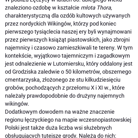
znaleziono ozdobę w kształcie
młota Thora,
charakterystyczną dla ozdób kultowych używanych
przez nordyckich Wikingów, którzy pod koniec
pierwszego tysiąclecia naszej ery byli wynajmowani
przez pierwszych książąt piastowskich, jako zbrojni
najemnicy i czasowo zamieszkiwali te tereny. W tym
kontekście, wyjątkowo tajemniczym i zagadkowym
jest odnalezienie w Lutomiersku, który oddalony jest
od Grodziska zaledwie o 50 kilometrów, obszernego
cmentarzyska, złożonego ze stu kilkudziesięciu
grobów, pochodzących z przełomu X i XI w., które
należały prawdopodobnie do drużyny najemnych
wikingów.
Dodatkowym dowodem na ważne znaczenie
regionu łęczyckiego na mapie wczesnopiastowskiej
Polski jest także duża liczba wsi służebnych
obsługujących tutejsze grody. Należą do nich: