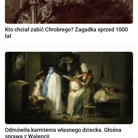
Kto chciał zabić Chrobrego? Zagadka sprzed 1000
lat
Odmówiła karmienia własnego dziecka. Głośna
sprawa z Walencji