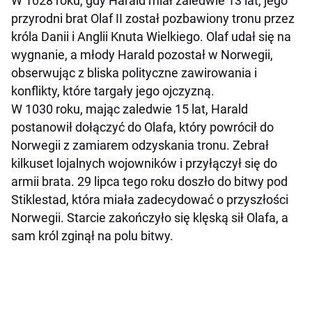
W 1028 roku, gdy Harald miał zaledwie 13 lat, jego
przyrodni brat Olaf II został pozbawiony tronu przez
króla Danii i Anglii Knuta Wielkiego. Olaf udał się na
wygnanie, a młody Harald pozostał w Norwegii,
obserwując z bliska polityczne zawirowania i
konflikty, które targały jego ojczyzną.
W 1030 roku, mając zaledwie 15 lat, Harald
postanowił dołączyć do Olafa, który powrócił do
Norwegii z zamiarem odzyskania tronu. Zebrał
kilkuset lojalnych wojowników i przyłączył się do
armii brata. 29 lipca tego roku doszło do bitwy pod
Stiklestad, która miała zadecydować o przyszłości
Norwegii. Starcie zakończyło się klęską sił Olafa, a
sam król zginął na polu bitwy.