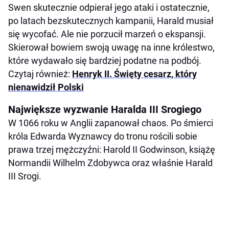
Swen skutecznie odpierał jego ataki i ostatecznie,
po latach bezskutecznych kampanii, Harald musiał
się wycofać. Ale nie porzucił marzeń o ekspansji.
Skierował bowiem swoją uwagę na inne królestwo,
które wydawało się bardziej podatne na podbój.
Czytaj również:
Henryk II. Święty cesarz, który
nienawidził Polski
Największe wyzwanie Haralda III Srogiego
W 1066 roku w Anglii zapanował chaos. Po śmierci
króla Edwarda Wyznawcy do tronu rościli sobie
prawa trzej mężczyźni: Harold II Godwinson, książę
Normandii Wilhelm Zdobywca oraz właśnie Harald
III Srogi.