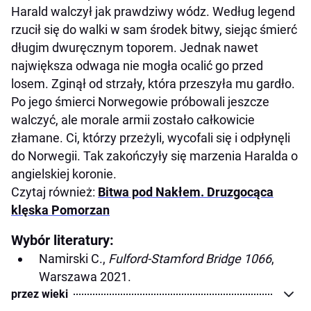
Harald walczył jak prawdziwy wódz. Według legend
rzucił się do walki w sam środek bitwy, siejąc śmierć
długim dwuręcznym toporem. Jednak nawet
największa odwaga nie mogła ocalić go przed
losem. Zginął od strzały, która przeszyła mu gardło.
Po jego śmierci Norwegowie próbowali jeszcze
walczyć, ale morale armii zostało całkowicie
złamane. Ci, którzy przeżyli, wycofali się i odpłynęli
do Norwegii. Tak zakończyły się marzenia Haralda o
angielskiej koronie.
Czytaj również:
Bitwa pod Nakłem. Druzgocąca
klęska Pomorzan
Wybór literatury:
Namirski C.,
Fulford-Stamford Bridge 1066
,
Warszawa 2021.
przez wieki