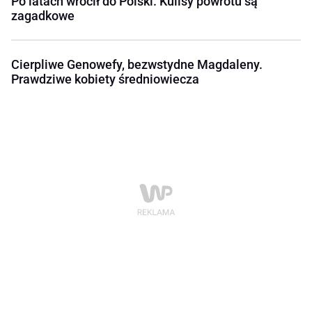
Po latach wrócił do Polski. Kulisy powrotu są
zagadkowe
Cierpliwe Genowefy, bezwstydne Magdaleny.
Prawdziwe kobiety średniowiecza