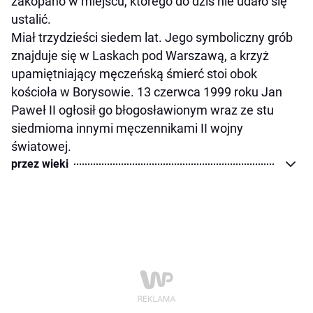
zakopano w miejscu, którego do dziś nie udało się
ustalić.
Miał trzydzieści siedem lat. Jego symboliczny grób
znajduje się w Laskach pod Warszawą, a krzyż
upamiętniający męczeńską śmierć stoi obok
kościoła w Borysowie. 13 czerwca 1999 roku Jan
Paweł II ogłosił go błogosławionym wraz ze stu
siedmioma innymi męczennikami II wojny
światowej.
przez wieki