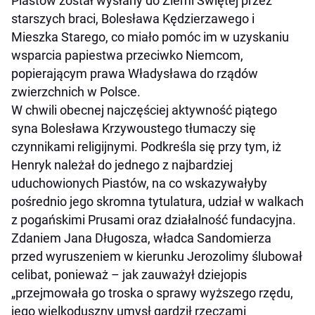
Piastów został wysłany do Ziemi Świętej przez
starszych braci, Bolesława Kędzierzawego i
Mieszka Starego, co miało pomóc im w uzyskaniu
wsparcia papiestwa przeciwko Niemcom,
popierającym prawa Władysława do rządów
zwierzchnich w Polsce.
W chwili obecnej najczęściej aktywność piątego
syna Bolesława Krzywoustego tłumaczy się
czynnikami religijnymi. Podkreśla się przy tym, iż
Henryk należał do jednego z najbardziej
uduchowionych Piastów, na co wskazywałyby
pośrednio jego skromna tytulatura, udział w walkach
z pogańskimi Prusami oraz działalność fundacyjna.
Zdaniem Jana Długosza, władca Sandomierza
przed wyruszeniem w kierunku Jerozolimy ślubował
celibat, ponieważ – jak zauważył dziejopis
„przejmowała go troska o sprawy wyższego rzędu,
jego wielkoduszny umysł gardził rzeczami