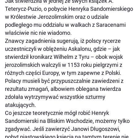
Jak stwierdziła w jednej ze swych książek A.
Teterycz-Puzio, o pobycie Henryka Sandomierskiego
w Królestwie Jerozolimskim oraz o udziale
podległego mu oddziału w walkach z Saracenami
właściwie nic nie wiadomo.
Znawcy zagadnienia sugerują, iż polscy rycerze
uczestniczyli w oblężeniu Askalonu, gdzie – jak
stwierdził kronikarz Wilhelm z Tyru – obok wojsk
jerozolimskich walczyli w 1153 roku pielgrzymi z
różnych części Europy, w tym zapewne z Polski.
Polacy musieli być przypuszczalnie zawiedzeni z
rezultatu zmagań, albowiem oblegana twierdza
zdołała wytrzymywać wszystkie szturmy
atakujących.
Co jeszcze teoretycznie mógł robić Henryk
Sandomierski na Bliskim Wschodzie, możemy tylko
zgadywać. Jeśli zawierzyć Janowi Długoszowi,
pobyt piastowskiego księcia na tamtym terenie nie