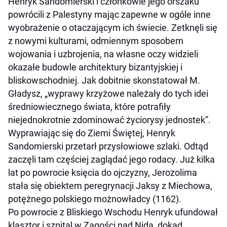
Henryk Sandomierski i członkowie jego orszaku
powrócili z Palestyny mając zapewne w ogóle inne
wyobrażenie o otaczającym ich świecie. Zetknęli się
z nowymi kulturami, odmiennym sposobem
wojowania i uzbrojenia, na własne oczy widzieli
okazałe budowle architektury bizantyjskiej i
bliskowschodniej. Jak dobitnie skonstatował M.
Gładysz, „wyprawy krzyżowe należały do tych idei
średniowiecznego świata, które potrafiły
niejednokrotnie zdominować życiorysy jednostek”.
Wyprawiając się do Ziemi Świętej, Henryk
Sandomierski przetarł przysłowiowe szlaki. Odtąd
zaczęli tam częściej zaglądać jego rodacy. Już kilka
lat po powrocie księcia do ojczyzny, Jerozolima
stała się obiektem peregrynacji Jaksy z Miechowa,
potężnego polskiego możnowładcy (1162).
Po powrocie z Bliskiego Wschodu Henryk ufundował
klasztor i szpital w Zagości nad Nidą, dokąd