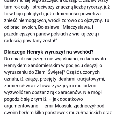
udało mu się tego szczęścia dostąpić, zabawiwszy
tam rok cały i straciwszy znaczną liczbę rycerzy, już
to w boju poległych, już odmienności powietrza
znieść niemogących, wrócił zdrowo do ojczyzny. Tu
od braci swoich, Bolesława i Mieczysława, i
przedniejszych panów polskich z wielką czcią i
radością powitany został”.
Dlaczego Henryk wyruszył na wschód?
Do dnia dzisiejszego nie wyjaśniano, co kierowało
Henrykiem Sandomierskim w podjęciu decyzji o
wyruszeniu do Ziemi Świętej? Część uczonych
uznała, iż książę, przejęty ideałami krucjatowymi,
zamierzał wraz z towarzyszącymi mu ludźmi
wyzwolić ten obszar z rąk Saracenów. Nie mógł
pogodzić się z tym iż – jak dodatkowo
argumentowano – emir Mossulu zjednoczył pod
swoim berłem kilka państewek muzułmańskich oraz