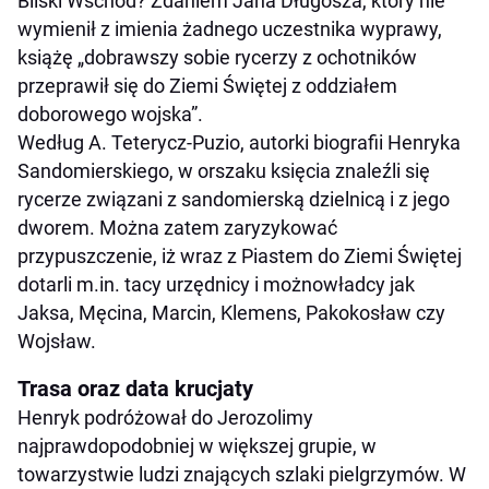
Bliski Wschód? Zdaniem Jana Długosza, który nie
wymienił z imienia żadnego uczestnika wyprawy,
książę „dobrawszy sobie rycerzy z ochotników
przeprawił się do Ziemi Świętej z oddziałem
doborowego wojska”.
Według A. Teterycz-Puzio, autorki biografii Henryka
Sandomierskiego, w orszaku księcia znaleźli się
rycerze związani z sandomierską dzielnicą i z jego
dworem. Można zatem zaryzykować
przypuszczenie, iż wraz z Piastem do Ziemi Świętej
dotarli m.in. tacy urzędnicy i możnowładcy jak
Jaksa, Męcina, Marcin, Klemens, Pakokosław czy
Wojsław.
Trasa oraz data krucjaty
Henryk podróżował do Jerozolimy
najprawdopodobniej w większej grupie, w
towarzystwie ludzi znających szlaki pielgrzymów. W