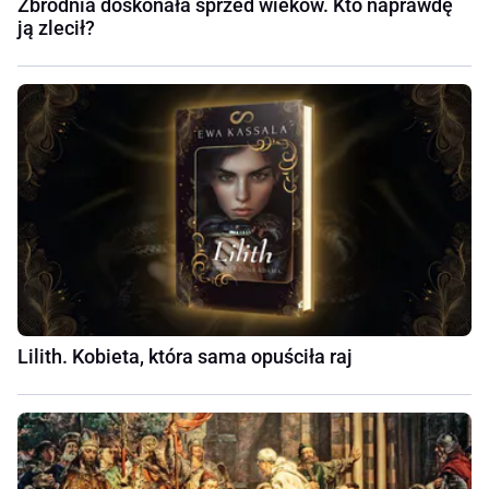
Zbrodnia doskonała sprzed wieków. Kto naprawdę
ją zlecił?
Lilith. Kobieta, która sama opuściła raj