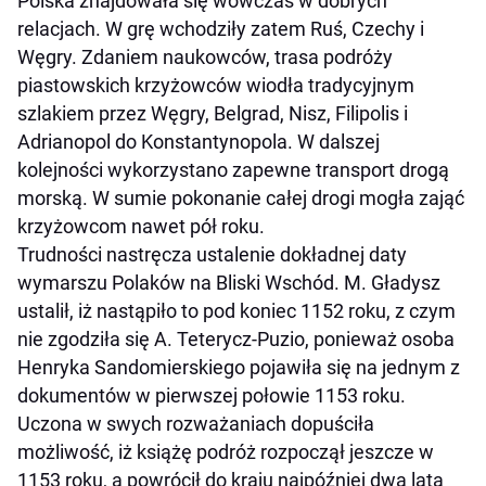
Polska znajdowała się wówczas w dobrych
relacjach. W grę wchodziły zatem Ruś, Czechy i
Węgry. Zdaniem naukowców, trasa podróży
piastowskich krzyżowców wiodła tradycyjnym
szlakiem przez Węgry, Belgrad, Nisz, Filipolis i
Adrianopol do Konstantynopola. W dalszej
kolejności wykorzystano zapewne transport drogą
morską. W sumie pokonanie całej drogi mogła zająć
krzyżowcom nawet pół roku.
Trudności nastręcza ustalenie dokładnej daty
wymarszu Polaków na Bliski Wschód. M. Gładysz
ustalił, iż nastąpiło to pod koniec 1152 roku, z czym
nie zgodziła się A. Teterycz-Puzio, ponieważ osoba
Henryka Sandomierskiego pojawiła się na jednym z
dokumentów w pierwszej połowie 1153 roku.
Uczona w swych rozważaniach dopuściła
możliwość, iż książę podróż rozpoczął jeszcze w
1153 roku, a powrócił do kraju najpóźniej dwa lata