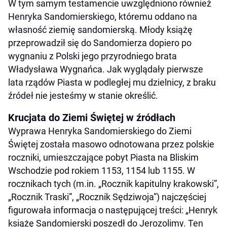
W tym samym testamencie uwzględniono również
Henryka Sandomierskiego, któremu oddano na
własność ziemię sandomierską. Młody książę
przeprowadził się do Sandomierza dopiero po
wygnaniu z Polski jego przyrodniego brata
Władysława Wygnańca. Jak wyglądały pierwsze
lata rządów Piasta w podległej mu dzielnicy, z braku
źródeł nie jesteśmy w stanie określić.
Krucjata do Ziemi Świętej w źródłach
Wyprawa Henryka Sandomierskiego do Ziemi
Świętej została masowo odnotowana przez polskie
roczniki, umieszczające pobyt Piasta na Bliskim
Wschodzie pod rokiem 1153, 1154 lub 1155. W
rocznikach tych (m.in. „Rocznik kapitulny krakowski”,
„Rocznik Traski”, „Rocznik Sędziwoja”) najczęściej
figurowała informacja o następującej treści: „Henryk
książę Sandomierski poszedł do Jerozolimy. Ten