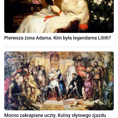
Pierwsza żona Adama. Kim była legendarna Lilith?
Mocno zakrapiane uczty. Kulisy słynnego zjazdu