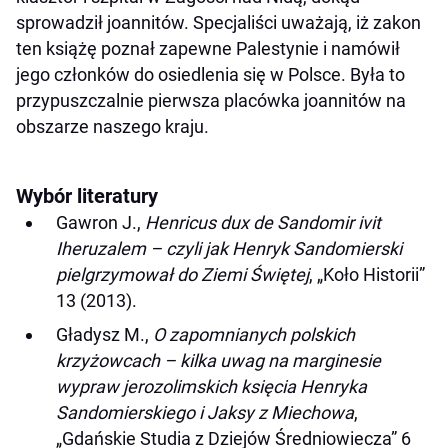
sprowadził joannitów. Specjaliści uważają, iż zakon
ten książę poznał zapewne Palestynie i namówił
jego członków do osiedlenia się w Polsce. Była to
przypuszczalnie pierwsza placówka joannitów na
obszarze naszego kraju.
Wybór literatury
Gawron J.,
Henricus dux de Sandomir ivit
Iheruzalem – czyli jak Henryk Sandomierski
pielgrzymował do Ziemi Świętej
, „Koło Historii”
13 (2013).
Gładysz M.,
O zapomnianych polskich
krzyżowcach – kilka uwag na marginesie
wypraw jerozolimskich księcia Henryka
Sandomierskiego i Jaksy z Miechowa
,
„Gdańskie Studia z Dziejów Średniowiecza” 6