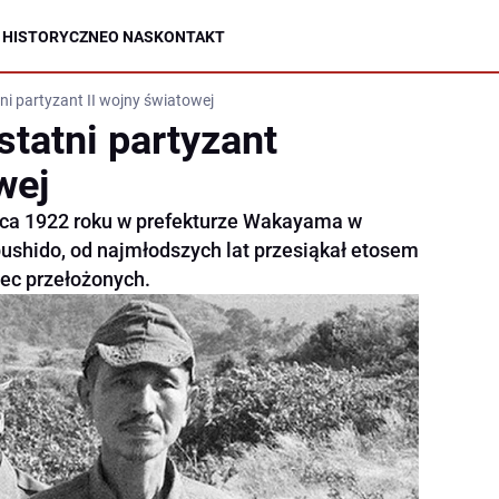
 HISTORYCZNE
O NAS
KONTAKT
ni partyzant II wojny światowej
statni partyzant
wej
arca 1922 roku w prefekturze Wakayama w
shido, od najmłodszych lat przesiąkał etosem
bec przełożonych.