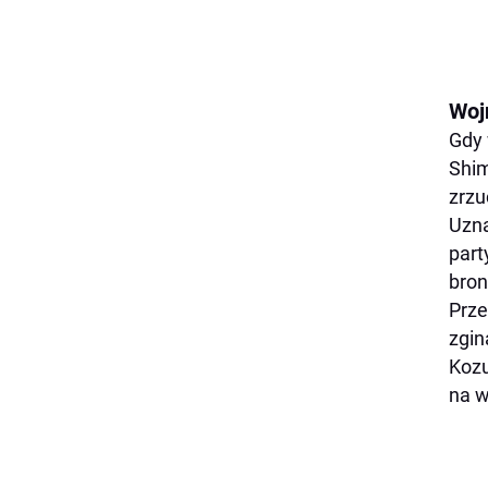
Woj
Gdy 
Shim
zrzu
Uzna
part
broni
Prze
zgin
Kozu
na w