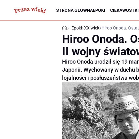
STRONA GŁÓWNA
EPOKI
CIEKAWOSTKI
Epoki
XX wiek
Hiroo Onoda. Ostat
Hiroo Onoda. O
II wojny świato
Hiroo Onoda urodził się 19 m
Japonii. Wychowany w duchu bu
lojalności i posłuszeństwa wo