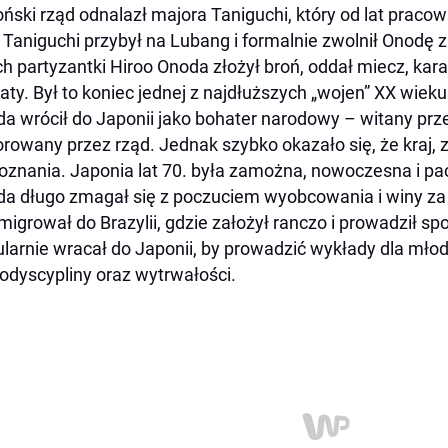
ński rząd odnalazł majora Taniguchi, który od lat pracow
 Taniguchi przybył na Lubang i formalnie zwolnił Onodę 
ch partyzantki Hiroo Onoda złożył broń, oddał miecz, kara
aty. Był to koniec jednej z najdłuższych „wojen” XX wieku
a wrócił do Japonii jako bohater narodowy – witany prz
rowany przez rząd. Jednak szybko okazało się, że kraj, za
oznania. Japonia lat 70. była zamożna, nowoczesna i pa
a długo zmagał się z poczuciem wyobcowania i winy za
igrował do Brazylii, gdzie założył ranczo i prowadził sp
larnie wracał do Japonii, by prowadzić wykłady dla mło
dyscypliny oraz wytrwałości.