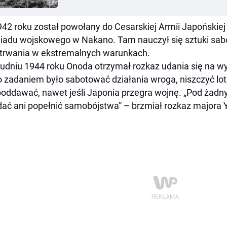
42 roku został powołany do Cesarskiej Armii Japońskiej 
adu wojskowego w Nakano. Tam nauczył się sztuki sabot
trwania w ekstremalnych warunkach.
udniu 1944 roku Onoda otrzymał rozkaz udania się na wy
 zadaniem było sabotować działania wroga, niszczyć lot
poddawać, nawet jeśli Japonia przegra wojnę. „Pod żadn
ać ani popełnić samobójstwa” – brzmiał rozkaz majora 