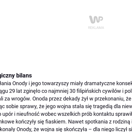
iczny bilans
łania Onody i jego towarzyszy miały dramatyczne konsekw
ągu 29 lat zginęło co najmniej 30 filipińskich cywilów i po
li za wrogów. Onoda przez dekady żył w przekonaniu, że
ąc sobie sprawy, że jego wojna stała się tragedią dla n
 upór i nieufność wobec wszelkich prób kontaktu sprawił
nkowe kończyły się fiaskiem. Nawet spotkania z rodziną i
konały Onody, że wojna się skończyła – dla niego liczył s