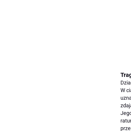
Trag
Dzia
W ci
uzna
zdaj
Jego
ratu
prze