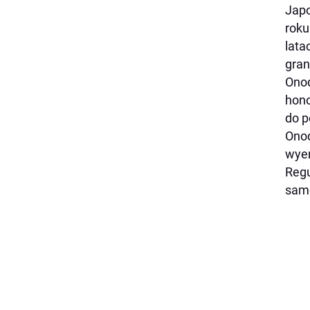
Japo
roku
lata
gran
Onod
hono
do p
Onod
wyem
Regu
samo