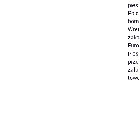
pies
Po d
bomb
Wret
zaka
Euro
Pies
prze
zało
towa