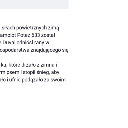
h siłach powietrznych zimą
samolot Potez 633 został
re Duval odniósł rany w
gospodarstwa znajdującego się
a, które drżało z zimna i
m psem i stopił śnieg, aby
ało i ufnie podążało za swoim