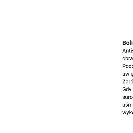
Boh
Anti
obra
Podc
uwię
Zaró
Gdy 
suro
uśmi
wyko