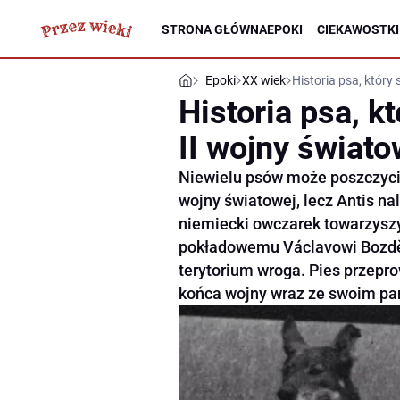
STRONA GŁÓWNA
EPOKI
CIEKAWOSTKI
Epoki
XX wiek
Historia psa, który 
Historia psa, kt
II wojny świato
Niewielu psów może poszczyci
wojny światowej, lecz Antis na
niemiecki owczarek towarzysz
pokładowemu Václavowi Bozdě
terytorium wroga. Pies przepro
końca wojny wraz ze swoim p