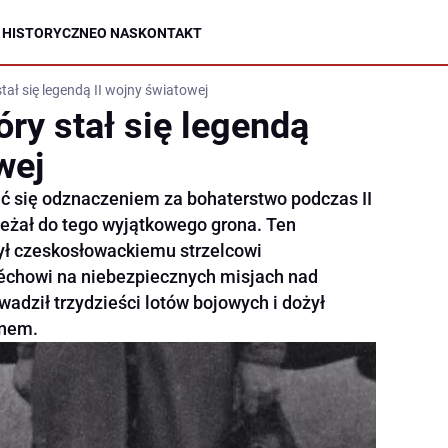
 HISTORYCZNE
O NAS
KONTAKT
stał się legendą II wojny światowej
óry stał się legendą
wej
ć się odznaczeniem za bohaterstwo podczas II
leżał do tego wyjątkowego grona. Ten
ył czeskosłowackiemu strzelcowi
chowi na niebezpiecznych misjach nad
wadził trzydzieści lotów bojowych i dożył
anem.