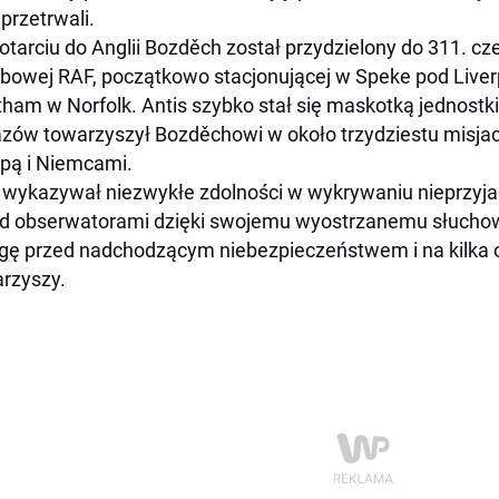
 przetrwali.
otarciu do Anglii Bozděch został przydzielony do 311. c
owej RAF, początkowo stacjonującej w Speke pod Liver
ham w Norfolk. Antis szybko stał się maskotką jednostki
zów towarzyszył Bozděchowi w około trzydziestu misj
pą i Niemcami.
 wykazywał niezwykłe zdolności w wykrywaniu nieprzyja
d obserwatorami dzięki swojemu wyostrzanemu słuchow
gę przed nadchodzącym niebezpieczeństwem i na kilka o
rzyszy.