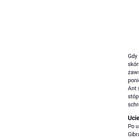
Gdy 
skór
zaws
poni
Ant 
stóp
schr
Uci
Po u
Gibr