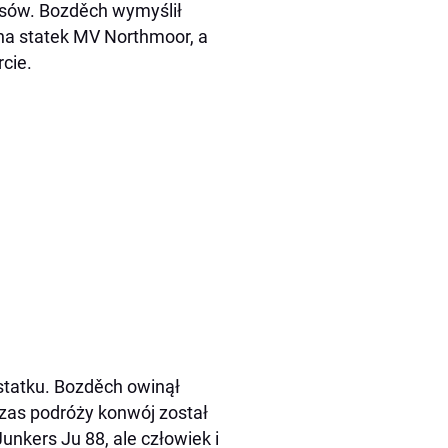
psów. Bozděch wymyślił
 na statek MV Northmoor, a
rcie.
statku. Bozděch owinął
zas podróży konwój został
nkers Ju 88, ale człowiek i