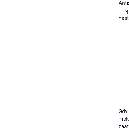
Anti
desp
nast
Gdy 
mokr
zaat