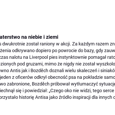
aterstwo na niebie i ziemi
s dwukrotnie został raniony w akcji. Za każdym razem zno
żenia odkrywano dopiero po powrocie do bazy, gdy zauwa
zas nalotu na Liverpool pies instynktownie pomagał ra
zionych pod gruzami, mimo że nigdy nie został wyszkolo
wno Antis jak i Bozděch doznali wielu skaleczeń i siniakó
jeden z oficerów odkrył obecność psa na pokładzie samo
wo zabronione, Bozděch próbował wytłumaczyć sytuacj
echnął się i powiedział: „Czego oko nie widzi, tego serce
rzystało historię Antisa jako źródło inspiracji dla innych