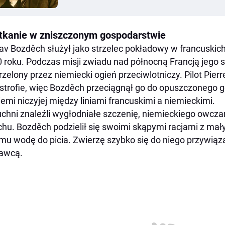
tkanie w zniszczonym gospodarstwie
av Bozděch służył jako strzelec pokładowy w francuskic
 roku. Podczas misji zwiadu nad północną Francją jego 
rzelony przez niemiecki ogień przeciwlotniczy. Pilot Pier
strofie, więc Bozděch przeciągnął go do opuszczonego 
iemi niczyjej między liniami francuskimi a niemieckimi.
chni znaleźli wygłodniałe szczenię, niemieckiego owczark
chu. Bozděch podzielił się swoimi skąpymi racjami z mały
mu wodę do picia. Zwierzę szybko się do niego przywiąz
awcą.