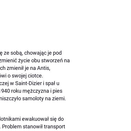
ę ze sobą, chowając je pod
a zmienić życie obu stworzeń na
h zmienił je na Antis,
wi o swojej ciotce.
ej w Saint-Dizier i spał u
1940 roku mężczyzna i pies
 niszczyło samoloty na ziemi.
lotnikami ewakuował się do
i. Problem stanowił transport