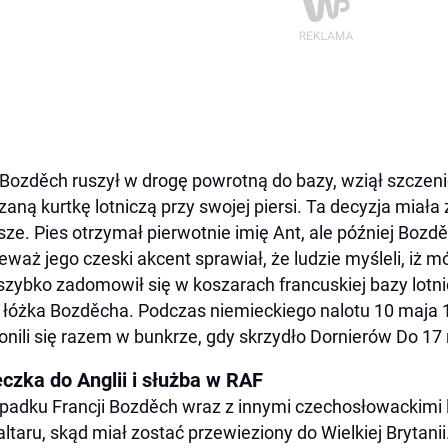
Bozděch ruszył w drogę powrotną do bazy, wziął szczeni
zaną kurtkę lotniczą przy swojej piersi. Ta decyzja miał
ze. Pies otrzymał pierwotnie imię Ant, ale później Bozděc
eważ jego czeski akcent sprawiał, że ludzie myśleli, iż mó
szybko zadomowił się w koszarach francuskiej bazy lotnicz
 łóżka Bozděcha. Podczas niemieckiego nalotu 10 maja 
onili się razem w bunkrze, gdy skrzydło Dornierów Do 17
eczka do Anglii i służba w RAF
padku Francji Bozděch wraz z innymi czechosłowackimi 
altaru, skąd miał zostać przewieziony do Wielkiej Brytani