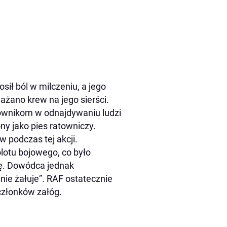
sił ból w milczeniu, a jego
żano krew na jego sierści.
townikom w odnajdywaniu ludzi
ny jako pies ratowniczy.
w podczas tej akcji.
lotu bojowego, co było
ę. Dowódca jednak
 nie żałuje”. RAF ostatecznie
 członków załóg.