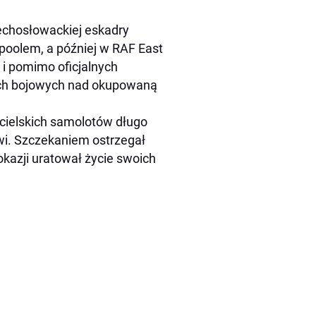
zechosłowackiej eskadry
poolem, a później w RAF East
 i pomimo oficjalnych
ach bojowych nad okupowaną
cielskich samolotów długo
i. Szczekaniem ostrzegał
kazji uratował życie swoich