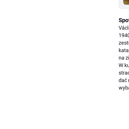
Spo
Václ
1940
zest
kata
na z
W ku
stra
dać 
wyb