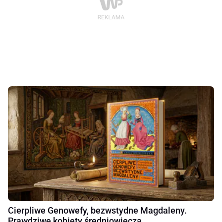
Cierpliwe Genowefy, bezwstydne Magdaleny.
Prawdziwe kobiety średniowiecza