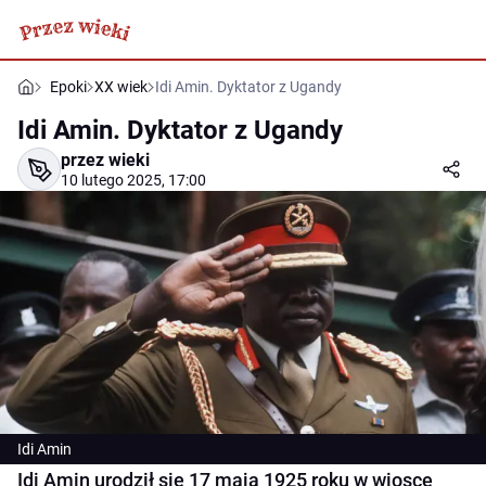
Epoki
XX wiek
Idi Amin. Dyktator z Ugandy
Idi Amin. Dyktator z Ugandy
przez wieki
10 lutego 2025, 17:00
Idi Amin
Idi Amin urodził się 17 maja 1925 roku w wiosce