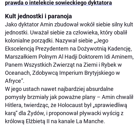
prawda o intelekcie sowieckiego dyktatora
Kult jednostki i paranoja
Jako dyktator Amin zbudował wokół siebie silny kult
jednostki. Uważał siebie za człowieka, który obalił
kolonialne porządki. Nazywał siebie „Jego
Ekscelencją Prezydentem na Dożywotnią Kadencję,
Marszałkiem Polnym Al Hadji Doktorem Idi Aminem,
Panem Wszystkich Zwierząt na Ziemi i Rybek w
Oceanach, Zdobywcą Imperium Brytyjskiego w
Afryce”.
W jego ustach nawet najbardziej absurdalne
pomysły brzmiały jak poważne plany – Amin chwalił
Hitlera, twierdząc, że Holocaust był „sprawiedliwą
karą” dla Żydów, i proponował pływacki wyścig z
królową Elżbietą II na kanale La Manche.