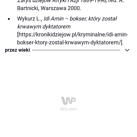
Zarys dziejów Afryki i Azji 1869-1996
, red. A.
Bartnicki, Warszawa 2000.
Wykurz L.,
Idi Amin – bokser, który został
krwawym dyktatorem
[https://kronikidziejow.pl/kryminalne/idi-amin-
bokser-ktory-zostal-krwawym-dyktatorem/].
przez wieki