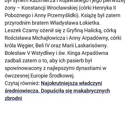
był synem Kazimierza I Kujawskiego i jego pierwszej
żony – Konstancji Wrocławskiej (córki Henryka II
Pobożnego i Anny Przemyślidki). Książę był zatem
przyrodnim bratem Władysława Łokietka.
Leszek Czarny ożenił się z Gryfiną Halicką, córką
Rościsława Michajłowicza i Anny Arpadówny, córki
króla Węgier, Beli IV oraz Marii Laskarisówny.
Bolesław V Wstydliwy i św. Kinga Arpadówna
zadbali zatem o to, aby ich pasierb był
spowinowacony z najlepszymi dynastiami w
ówczesnej Europie Środkowej.
Czytaj również:
Najokrutniejsza władczyni
średniowiecza. Dopuściła się makabrycznych
zbrodni