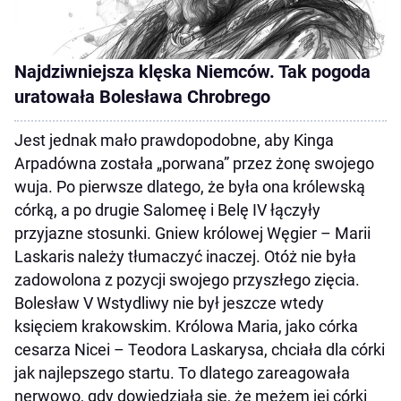
Najdziwniejsza klęska Niemców. Tak pogoda
uratowała Bolesława Chrobrego
Jest jednak mało prawdopodobne, aby Kinga
Arpadówna została „porwana” przez żonę swojego
wuja. Po pierwsze dlatego, że była ona królewską
córką, a po drugie Salomeę i Belę IV łączyły
przyjazne stosunki. Gniew królowej Węgier – Marii
Laskaris należy tłumaczyć inaczej. Otóż nie była
zadowolona z pozycji swojego przyszłego zięcia.
Bolesław V Wstydliwy nie był jeszcze wtedy
księciem krakowskim. Królowa Maria, jako córka
cesarza Nicei – Teodora Laskarysa, chciała dla córki
jak najlepszego startu. To dlatego zareagowała
nerwowo, gdy dowiedziała się, że mężem jej córki