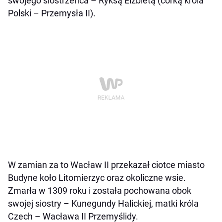
swojego siostrzeńca – Ryksą Elżbietą (córką króla
Polski – Przemysła II).
W zamian za to Wacław II przekazał ciotce miasto
Budyne koło Litomierzyc oraz okoliczne wsie.
Zmarła w 1309 roku i została pochowana obok
swojej siostry – Kunegundy Halickiej, matki króla
Czech – Wacława II Przemyślidy.