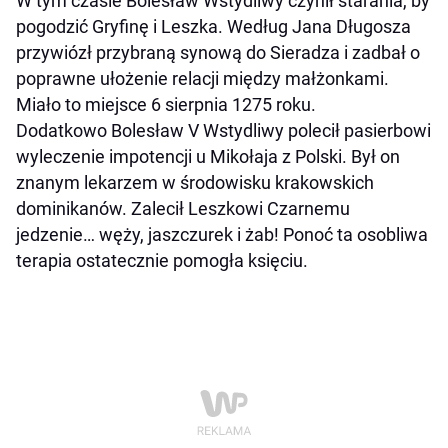
W tym czasie Bolesław Wstydliwy czynił starania, by
pogodzić Gryfinę i Leszka. Według Jana Długosza
przywiózł przybraną synową do Sieradza i zadbał o
poprawne ułożenie relacji między małżonkami.
Miało to miejsce 6 sierpnia 1275 roku.
Dodatkowo Bolesław V Wstydliwy polecił pasierbowi
wyleczenie impotencji u Mikołaja z Polski. Był on
znanym lekarzem w środowisku krakowskich
dominikanów. Zalecił Leszkowi Czarnemu
jedzenie… węży, jaszczurek i żab! Ponoć ta osobliwa
terapia ostatecznie pomogła księciu.