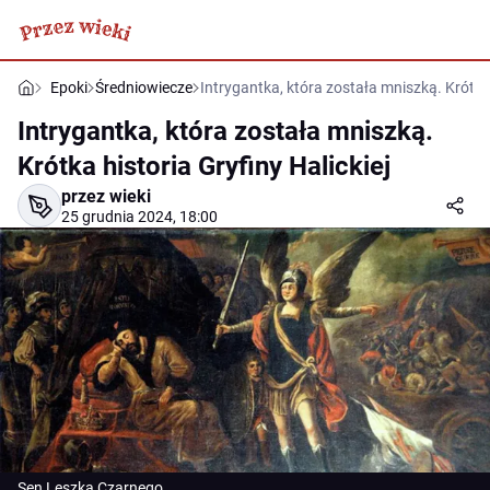
Epoki
Średniowiecze
Intrygantka, która została mniszką. Krótka 
Intrygantka, która została mniszką.
Krótka historia Gryfiny Halickiej
przez wieki
25 grudnia 2024, 18:00
Sen Leszka Czarnego