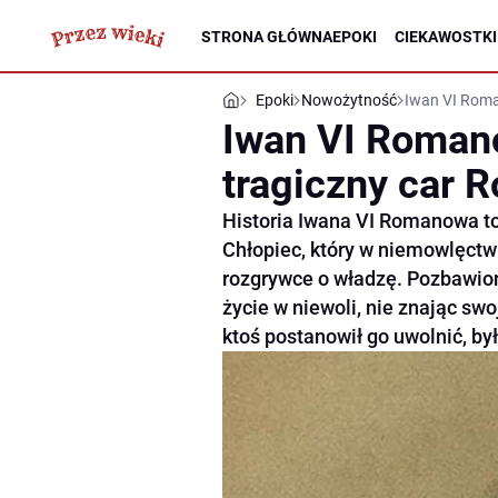
STRONA GŁÓWNA
EPOKI
CIEKAWOSTKI
Epoki
Nowożytność
Iwan VI Roman
Iwan VI Romano
tragiczny car R
Historia Iwana VI Romanowa to
Chłopiec, który w niemowlęctwi
rozgrywce o władzę. Pozbawiony
życie w niewoli, nie znając s
ktoś postanowił go uwolnić, by