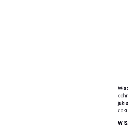
Wład
ochr
jaki
doku
W S