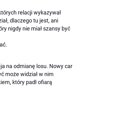
tórych relacji wykazywał
ał, dlaczego tu jest, ani
óry nigdy nie miał szansy być
ać.
zieja na odmianę losu. Nowy car
Być może widział w nim
iem, który padł ofiarą