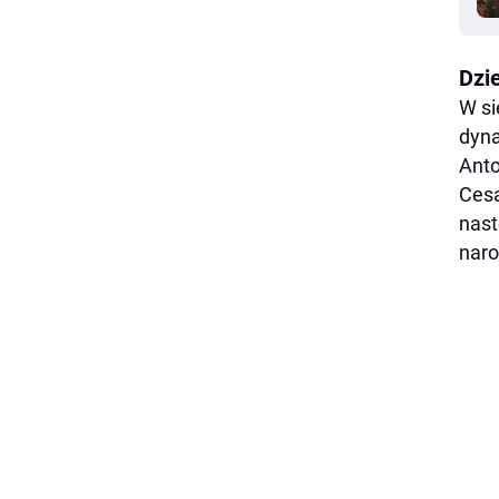
Dzi
W si
dyna
Anto
Cesa
nast
naro