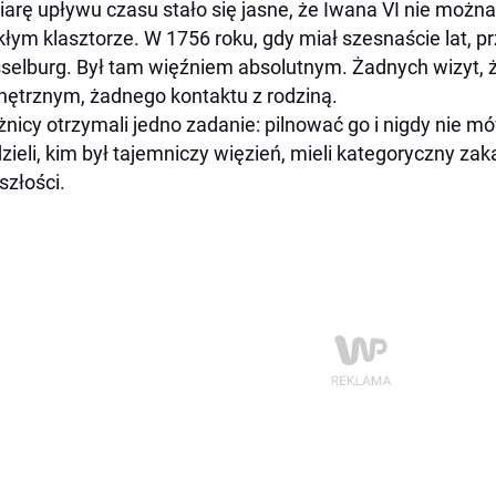
arę upływu czasu stało się jasne, że Iwana VI nie moż
łym klasztorze. W 1756 roku, gdy miał szesnaście lat, p
sselburg. Był tam więźniem absolutnym. Żadnych wizyt, ż
ętrznym, żadnego kontaktu z rodziną.
żnicy otrzymali jedno zadanie: pilnować go i nigdy nie mówi
zieli, kim był tajemniczy więzień, mieli kategoryczny za
szłości.