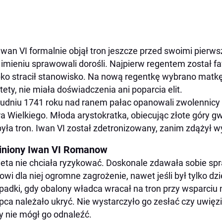
Iwan VI formalnie objął tron jeszcze przed swoimi pierw
 imieniu sprawowali dorośli. Najpierw regentem został fa
ko stracił stanowisko. Na nową regentkę wybrano matk
tety, nie miała doświadczenia ani poparcia elit.
udniu 1741 roku nad ranem pałac opanowali zwolennicy E
ra Wielkiego. Młoda arystokratka, obiecując złote góry g
yła tron. Iwan VI został zdetronizowany, zanim zdążył 
iniony Iwan VI Romanow
ieta nie chciała ryzykować. Doskonale zdawała sobie spr
owi dla niej ogromne zagrożenie, nawet jeśli był tylko dzi
padki, gdy obalony władca wracał na tron przy wsparciu 
pca należało ukryć. Nie wystarczyło go zesłać czy uwięzić
y nie mógł go odnaleźć.