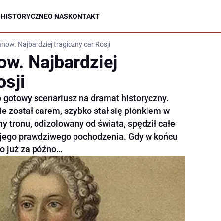
 HISTORYCZNE
O NAS
KONTAKT
ow. Najbardziej tragiczny car Rosji
w. Najbardziej
osji
 gotowy scenariusz na dramat historyczny.
e został carem, szybko stał się pionkiem w
 tronu, odizolowany od świata, spędził całe
wojego prawdziwego pochodzenia. Gdy w końcu
ło już za późno…