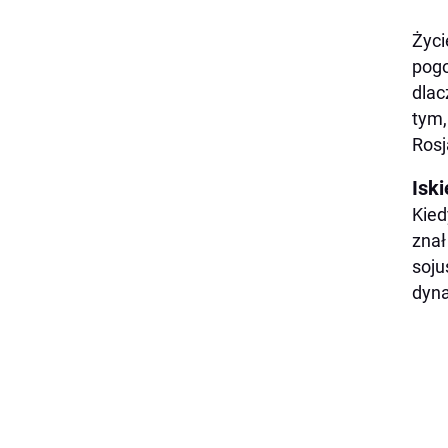
Życi
pogo
dlac
tym,
Rosj
Iski
Kied
znał
soju
dyn