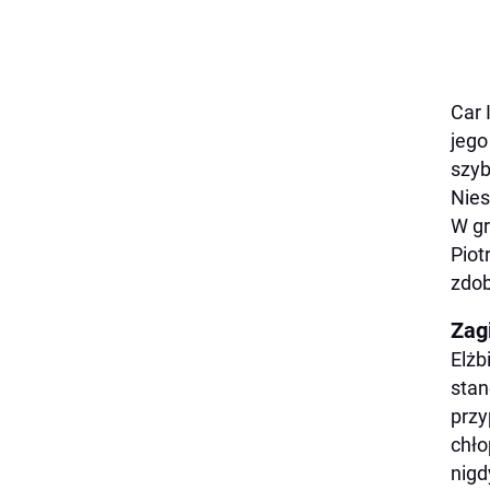
Car 
jego
szyb
Nies
W gr
Piot
zdob
Zag
Elżb
stan
przy
chło
nigd