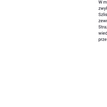
W mi
zwyk
Szli
zewn
Stra
wied
prze