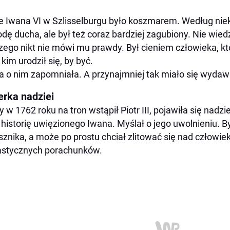
e Iwana VI w Szlisselburgu było koszmarem. Według niek
dę ducha, ale był też coraz bardziej zagubiony. Nie wiedzi
zego nikt nie mówi mu prawdy. Był cieniem człowieka, kt
 kim urodził się, by być.
a o nim zapomniała. A przynajmniej tak miało się wydaw
erka nadziei
y w 1762 roku na tron wstąpił Piotr III, pojawiła się nad
 historię uwięzionego Iwana. Myślał o jego uwolnieniu. 
sznika, a może po prostu chciał zlitować się nad człowiek
astycznych porachunków.