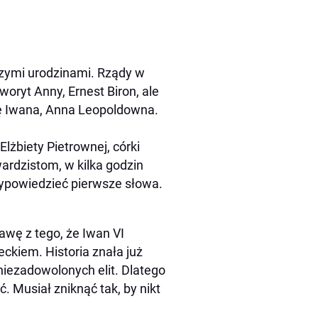
szymi urodzinami. Rządy w
woryt Anny, Ernest Biron, ale
ę Iwana, Anna Leopoldowna.
lżbiety Pietrownej, córki
wardzistom, w kilka godzin
wypowiedzieć pierwsze słowa.
awę z tego, że Iwan VI
eckiem. Historia znała już
niezadowolonych elit. Dlatego
. Musiał zniknąć tak, by nikt