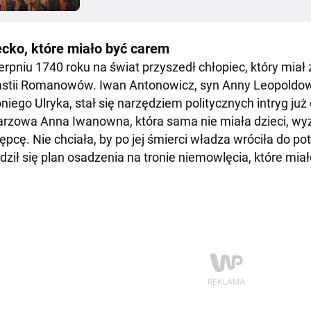
ecko, które miało być carem
erpniu 1740 roku na świat przyszedł chłopiec, który miał
stii Romanowów. Iwan Antonowicz, syn Anny Leopoldown
niego Ulryka, stał się narzędziem politycznych intryg już
rzowa Anna Iwanowna, która sama nie miała dzieci, wy
ępcę. Nie chciała, by po jej śmierci władza wróciła do p
dził się plan osadzenia na tronie niemowlęcia, które mia