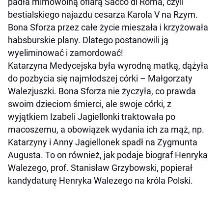
padła mimowolną ofiarą Sacco di Roma, czyli
bestialskiego najazdu cesarza Karola V na Rzym.
Bona Sforza przez całe życie mieszała i krzyżowała
habsburskie plany. Dlatego postanowili ją
wyeliminować i zamordować!
Katarzyna Medycejska była wyrodną matką, dążyła
do pozbycia się najmłodszej córki – Małgorzaty
Walezjuszki. Bona Sforza nie życzyła, co prawda
swoim dzieciom śmierci, ale swoje córki, z
wyjątkiem Izabeli Jagiellonki traktowała po
macoszemu, a obowiązek wydania ich za mąż, np.
Katarzyny i Anny Jagiellonek spadł na Zygmunta
Augusta. To on również, jak podaje biograf Henryka
Walezego, prof. Stanisław Grzybowski, popierał
kandydaturę Henryka Walezego na króla Polski.