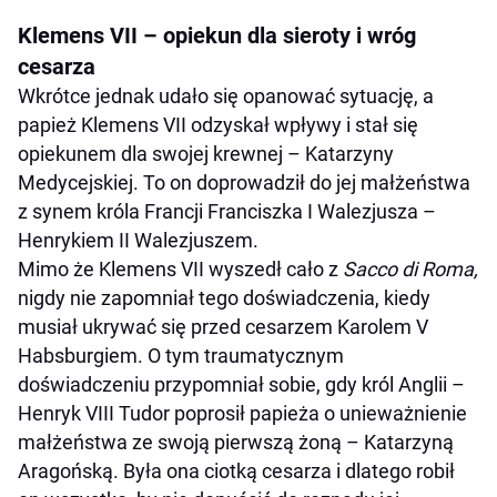
Klemens VII – opiekun dla sieroty i wróg
cesarza
Wkrótce jednak udało się opanować sytuację, a
papież Klemens VII odzyskał wpływy i stał się
opiekunem dla swojej krewnej – Katarzyny
Medycejskiej. To on doprowadził do jej małżeństwa
z synem króla Francji Franciszka I Walezjusza –
Henrykiem II Walezjuszem.
Mimo że Klemens VII wyszedł cało z
Sacco di Roma,
nigdy nie zapomniał tego doświadczenia, kiedy
musiał ukrywać się przed cesarzem Karolem V
Habsburgiem. O tym traumatycznym
doświadczeniu przypomniał sobie, gdy król Anglii –
Henryk VIII Tudor poprosił papieża o unieważnienie
małżeństwa ze swoją pierwszą żoną – Katarzyną
Aragońską. Była ona ciotką cesarza i dlatego robił