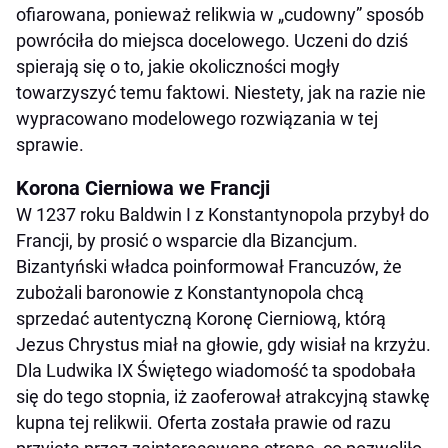
ofiarowana, ponieważ relikwia w „cudowny” sposób
powróciła do miejsca docelowego. Uczeni do dziś
spierają się o to, jakie okoliczności mogły
towarzyszyć temu faktowi. Niestety, jak na razie nie
wypracowano modelowego rozwiązania w tej
sprawie.
Korona Cierniowa we Francji
W 1237 roku Baldwin I z Konstantynopola przybył do
Francji, by prosić o wsparcie dla Bizancjum.
Bizantyński władca poinformował Francuzów, że
zubożali baronowie z Konstantynopola chcą
sprzedać autentyczną Koronę Cierniową, którą
Jezus Chrystus miał na głowie, gdy wisiał na krzyżu.
Dla Ludwika IX Świętego wiadomość ta spodobała
się do tego stopnia, iż zaoferował atrakcyjną stawkę
kupna tej relikwii. Oferta została prawie od razu