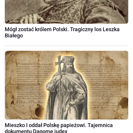
Mógł zostać królem Polski. Tragiczny los Leszka
Białego
Mieszko I oddał Polskę papieżowi. Tajemnica
dokumentu Dagome iudex