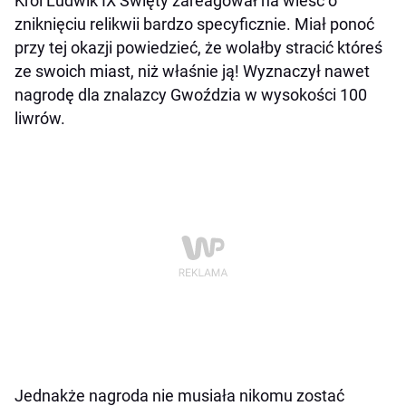
Król Ludwik IX Święty zareagował na wieść o
zniknięciu relikwii bardzo specyficznie. Miał ponoć
przy tej okazji powiedzieć, że wolałby stracić któreś
ze swoich miast, niż właśnie ją! Wyznaczył nawet
nagrodę dla znalazcy Gwoździa w wysokości 100
liwrów.
Jednakże nagroda nie musiała nikomu zostać