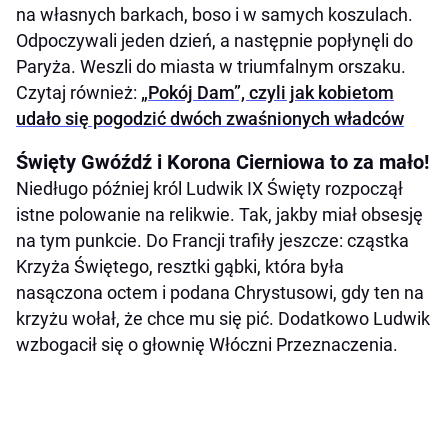
na własnych barkach, boso i w samych koszulach.
Odpoczywali jeden dzień, a następnie popłynęli do
Paryża. Weszli do miasta w triumfalnym orszaku.
Czytaj również:
„Pokój Dam”, czyli jak kobietom
udało się pogodzić dwóch zwaśnionych władców
Święty Gwóźdź i Korona Cierniowa to za mało!
Niedługo później król Ludwik IX Święty rozpoczął
istne polowanie na relikwie. Tak, jakby miał obsesję
na tym punkcie. Do Francji trafiły jeszcze: cząstka
Krzyża Świętego, resztki gąbki, która była
nasączona octem i podana Chrystusowi, gdy ten na
krzyżu wołał, że chce mu się pić. Dodatkowo Ludwik
wzbogacił się o głownię Włóczni Przeznaczenia.