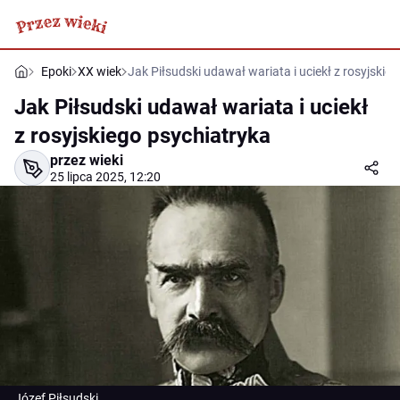
Epoki
XX wiek
Jak Piłsudski udawał wariata i uciekł z rosyjskie
Jak Piłsudski udawał wariata i uciekł
z rosyjskiego psychiatryka
przez wieki
25 lipca 2025, 12:20
Józef Piłsudski