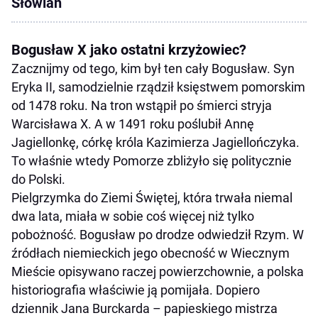
Słowian
Bogusław X jako ostatni krzyżowiec?
Zacznijmy od tego, kim był ten cały Bogusław. Syn
Eryka II, samodzielnie rządził księstwem pomorskim
od 1478 roku. Na tron wstąpił po śmierci stryja
Warcisława X. A w 1491 roku poślubił Annę
Jagiellonkę, córkę króla Kazimierza Jagiellończyka.
To właśnie wtedy Pomorze zbliżyło się politycznie
do Polski.
Pielgrzymka do Ziemi Świętej, która trwała niemal
dwa lata, miała w sobie coś więcej niż tylko
pobożność. Bogusław po drodze odwiedził Rzym. W
źródłach niemieckich jego obecność w Wiecznym
Mieście opisywano raczej powierzchownie, a polska
historiografia właściwie ją pomijała. Dopiero
dziennik Jana Burckarda – papieskiego mistrza