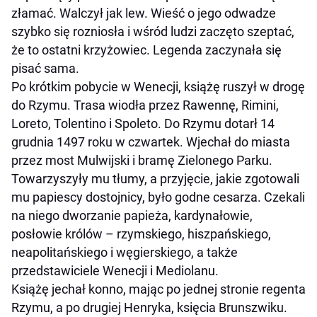
złamać. Walczył jak lew. Wieść o jego odwadze
szybko się rozniosła i wśród ludzi zaczęto szeptać,
że to ostatni krzyżowiec. Legenda zaczynała się
pisać sama.
Po krótkim pobycie w Wenecji, książę ruszył w drogę
do Rzymu. Trasa wiodła przez Rawennę, Rimini,
Loreto, Tolentino i Spoleto. Do Rzymu dotarł 14
grudnia 1497 roku w czwartek. Wjechał do miasta
przez most Mulwijski i bramę Zielonego Parku.
Towarzyszyły mu tłumy, a przyjęcie, jakie zgotowali
mu papiescy dostojnicy, było godne cesarza. Czekali
na niego dworzanie papieża, kardynałowie,
posłowie królów – rzymskiego, hiszpańskiego,
neapolitańskiego i węgierskiego, a także
przedstawiciele Wenecji i Mediolanu.
Książę jechał konno, mając po jednej stronie regenta
Rzymu, a po drugiej Henryka, księcia Brunszwiku.