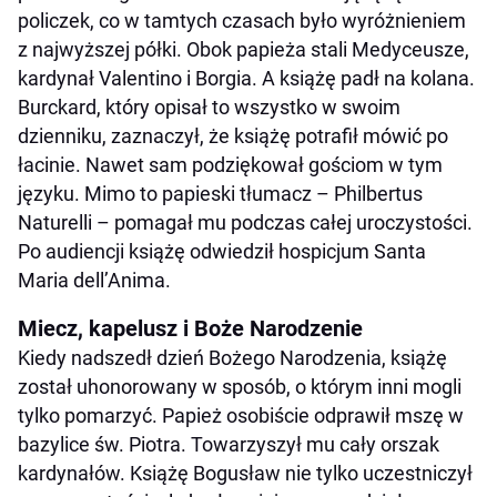
policzek, co w tamtych czasach było wyróżnieniem
z najwyższej półki. Obok papieża stali Medyceusze,
kardynał Valentino i Borgia. A książę padł na kolana.
Burckard, który opisał to wszystko w swoim
dzienniku, zaznaczył, że książę potrafił mówić po
łacinie. Nawet sam podziękował gościom w tym
języku. Mimo to papieski tłumacz – Philbertus
Naturelli – pomagał mu podczas całej uroczystości.
Po audiencji książę odwiedził hospicjum Santa
Maria dell’Anima.
Miecz, kapelusz i Boże Narodzenie
Kiedy nadszedł dzień Bożego Narodzenia, książę
został uhonorowany w sposób, o którym inni mogli
tylko pomarzyć. Papież osobiście odprawił mszę w
bazylice św. Piotra. Towarzyszył mu cały orszak
kardynałów. Książę Bogusław nie tylko uczestniczył