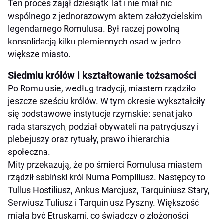
Ten proces zajął dziesiątki lat i nie miał nic
wspólnego z jednorazowym aktem założycielskim
legendarnego Romulusa. Był raczej powolną
konsolidacją kilku plemiennych osad w jedno
większe miasto.
Siedmiu królów i kształtowanie tożsamości
Po Romulusie, według tradycji, miastem rządziło
jeszcze sześciu królów. W tym okresie wykształciły
się podstawowe instytucje rzymskie: senat jako
rada starszych, podział obywateli na patrycjuszy i
plebejuszy oraz rytuały, prawo i hierarchia
społeczna.
Mity przekazują, że po śmierci Romulusa miastem
rządził sabiński król Numa Pompiliusz. Następcy to
Tullus Hostiliusz, Ankus Marcjusz, Tarquiniusz Stary,
Serwiusz Tuliusz i Tarquiniusz Pyszny. Większość
miała być Etruskami, co świadczy o złożoności