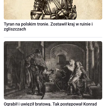
Tyran na polskim tronie. Zostawił kraj w ruinie i
zgliszczach
Ograbił i uwięził bratową. Tak postępował Konrad