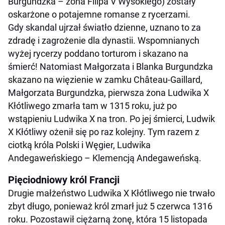
Burgundzka – żona Filipa V Wysokiego) zostały
oskarżone o potajemne romanse z rycerzami.
Gdy skandal ujrzał światło dzienne, uznano to za
zdradę i zagrożenie dla dynastii. Wspomnianych
wyżej rycerzy poddano torturom i skazano na
śmierć! Natomiast Małgorzata i Blanka Burgundzka
skazano na więzienie w zamku Château-Gaillard,
Małgorzata Burgundzka, pierwsza żona Ludwika X
Kłótliwego zmarła tam w 1315 roku, już po
wstąpieniu Ludwika X na tron. Po jej śmierci, Ludwik
X Kłótliwy ożenił się po raz kolejny. Tym razem z
ciotką króla Polski i Węgier, Ludwika
Andegaweńskiego – Klemencją Andegaweńską.
Pięciodniowy król Francji
Drugie małżeństwo Ludwika X Kłótliwego nie trwało
zbyt długo, ponieważ król zmarł już 5 czerwca 1316
roku. Pozostawił ciężarną żonę, która 15 listopada