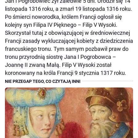
Jan I Pogrobowiec żył zaledwie 5 dni. Urodził się 14
listopada 1316 roku, a zmarł 19 listopada 1316 roku.
Po śmierci noworodka, królem Francji ogłosił się
kolejny syn Filipa IV Pięknego – Filip V Wysoki.
Skorzystał tutaj z obowiązującej w średniowiecznej
Francji zasady wykluczającej kobiety z dziedziczenia
francuskiego tronu. Tym samym pozbawił praw do
tronu przyrodnią siostrę Jana I Pogrobowca –
Joannę II zwaną Małą. Filip V Wysoki został
koronowany na króla Francji 9 stycznia 1317 roku.