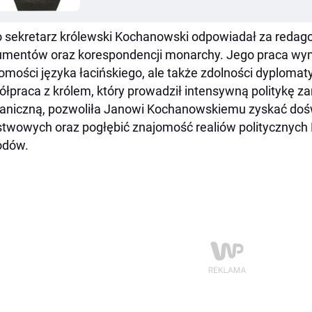
 sekretarz królewski Kochanowski odpowiadał za redag
mentów oraz korespondencji monarchy. Jego praca wyma
omości języka łacińskiego, ale także zdolności dyplomatyc
łpraca z królem, który prowadził intensywną politykę z
aniczną, pozwoliła Janowi Kochanowskiemu zyskać do
twowych oraz pogłębić znajomość realiów politycznych 
odów.