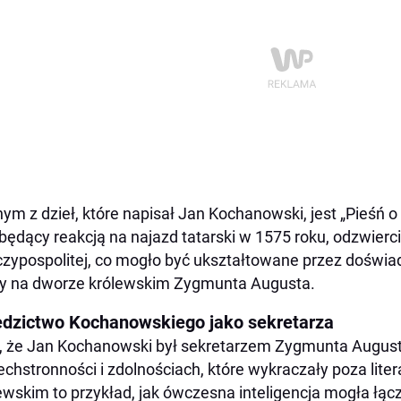
ym z dzieł, które napisał Jan Kochanowski, jest „Pieśń 
 będący reakcją na najazd tatarski w 1575 roku, odzwierci
zypospolitej, co mogło być ukształtowane przez doświa
y na dworze królewskim Zygmunta Augusta.
edzictwo Kochanowskiego jako sekretarza
, że Jan Kochanowski był sekretarzem Zygmunta August
chstronności i zdolnościach, które wykraczały poza lite
ewskim to przykład, jak ówczesna inteligencja mogła łącz