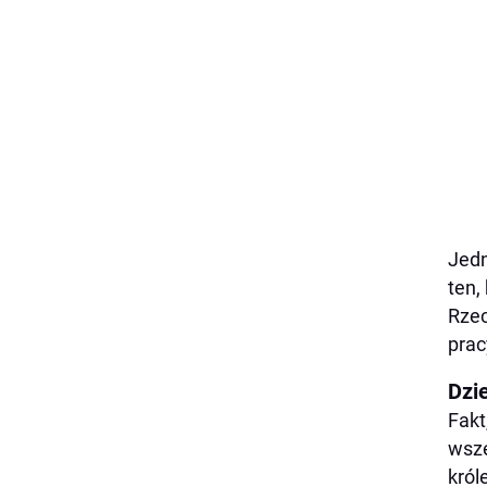
Jedn
ten,
Rzec
prac
Dzi
Fakt
wsze
król