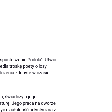
o spustoszeniu Podola”. Utwór
edla troskę poety o losy
dczenia zdobyte w czasie
a, świadczy o jego
raturę. Jego praca na dworze
yć działalność artystyczną z