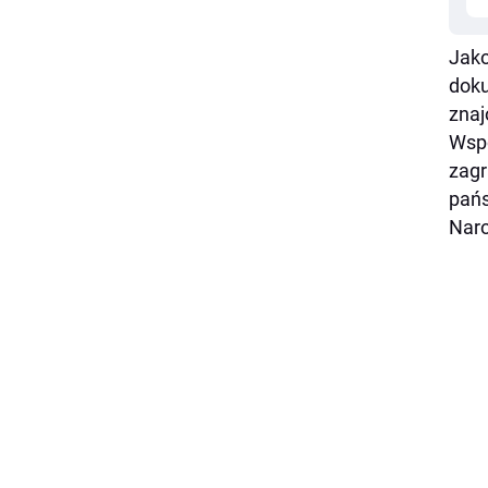
Jako
doku
znaj
Wspó
zagr
pańs
Nar