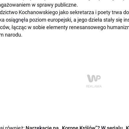
ngażowaniem w sprawy publiczne.
dzictwo Kochanowskiego jako sekretarza i poety trwa do d
ka osiągnęła poziom europejski, a jego dzieła stały się in
ców, łącząc w sobie elementy renesansowego humanizmu
m narodu.
aj również:
Narzekacie na „Koronę Królów”? W serialu „K