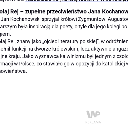
ołaj Rej – zupełne przeciwieństwo Jana Kochano
e Jan Kochanowski sprzyjał królowi Zygmuntowi Augusto
rszym była inspiracją dla poety, o tyle dla jego kolegi 
giem.
łaj Rej, znany jako „ojciec literatury polskiej”, w odróż
pełnił funkcji na dworze królewskim, lecz aktywnie angażo
gijne kraju. Jako wyznawca kalwinizmu był jednym z czoł
rmacji w Polsce, co stawiało go w opozycji do katolickiej 
howieństwa.