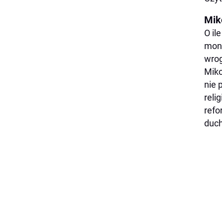
Mik
O il
mona
wro
Miko
nie 
reli
refo
duc