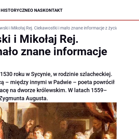
 HISTORYCZNE
O NAS
KONTAKT
ki i Mikołaj Rej. Ciekawostki i mało znane informacje z życia poetów
i i Mikołaj Rej.
mało znane informacje
1530 roku w Sycynie, w rodzinie szlacheckiej.
icą – między innymi w Padwie – poeta powrócił
pracę na dworze królewskim. W latach 1559–
a Zygmunta Augusta.