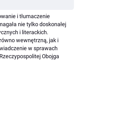
owanie i tłumaczenie
gała nie tylko doskonałej
znych i literackich.
arówno wewnętrzną, jak i
świadczenie w sprawach
Rzeczypospolitej Obojga