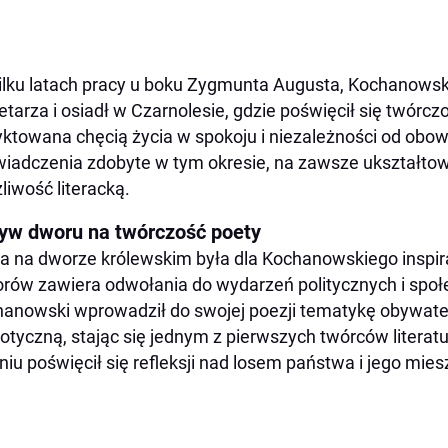
ilku latach pracy u boku Zygmunta Augusta, Kochanowski
etarza i osiadł w Czarnolesie, gdzie poświęcił się twórczoś
ktowana chęcią życia w spokoju i niezależności od obo
iadczenia zdobyte w tym okresie, na zawsze ukształtow
liwość literacką.
yw dworu na twórczość poety
a na dworze królewskim była dla Kochanowskiego inspira
rów zawiera odwołania do wydarzeń politycznych i spo
anowski wprowadził do swojej poezji tematykę obywatel
iotyczną, stając się jednym z pierwszych twórców literatu
niu poświęcił się refleksji nad losem państwa i jego mie