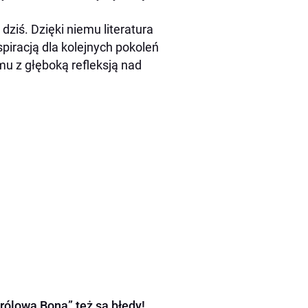
ziś. Dzięki niemu literatura
spiracją dla kolejnych pokoleń
 z głęboką refleksją nad
rólowa Bona” też są błędy!