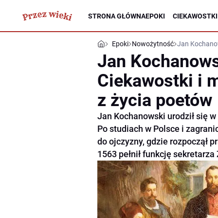
STRONA GŁÓWNA
EPOKI
CIEKAWOSTKI
Epoki
Nowożytność
Jan Kochanows
Jan Kochanowsk
Ciekawostki i 
z życia poetów
Jan Kochanowski urodził się w 
Po studiach w Polsce i zagran
do ojczyzny, gdzie rozpoczął 
1563 pełnił funkcję sekretarz