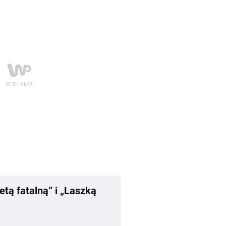
etą fatalną” i „Laszką