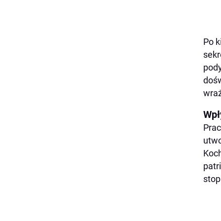
Po k
sekr
pody
dośw
wraż
Wpł
Prac
utwo
Koch
patr
stop