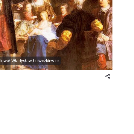
alował Władysław Łuszczkiewicz