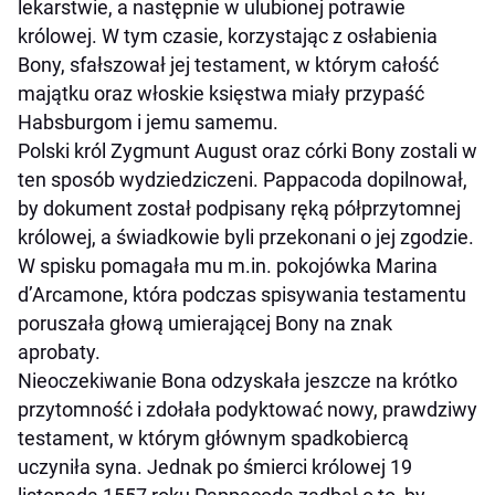
lekarstwie, a następnie w ulubionej potrawie
królowej. W tym czasie, korzystając z osłabienia
Bony, sfałszował jej testament, w którym całość
majątku oraz włoskie księstwa miały przypaść
Habsburgom i jemu samemu.
Polski król Zygmunt August oraz córki Bony zostali w
ten sposób wydziedziczeni. Pappacoda dopilnował,
by dokument został podpisany ręką półprzytomnej
królowej, a świadkowie byli przekonani o jej zgodzie.
W spisku pomagała mu m.in. pokojówka Marina
d’Arcamone, która podczas spisywania testamentu
poruszała głową umierającej Bony na znak
aprobaty.
Nieoczekiwanie Bona odzyskała jeszcze na krótko
przytomność i zdołała podyktować nowy, prawdziwy
testament, w którym głównym spadkobiercą
uczyniła syna. Jednak po śmierci królowej 19