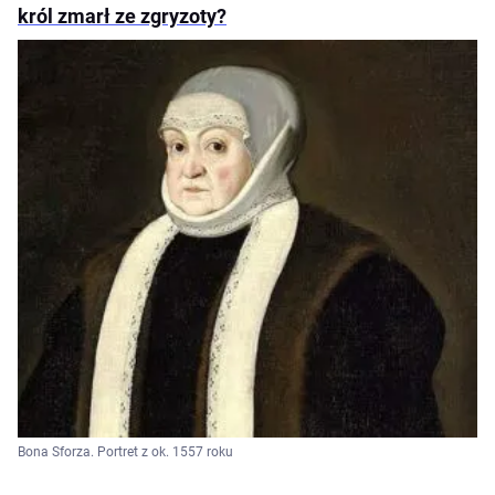
król zmarł ze zgryzoty?
Bona Sforza. Portret z ok. 1557 roku