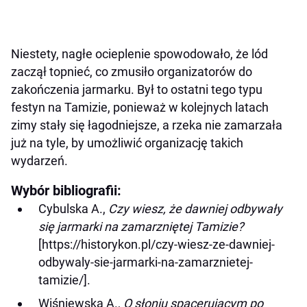
Niestety, nagłe ocieplenie spowodowało, że lód
zaczął topnieć, co zmusiło organizatorów do
zakończenia jarmarku. Był to ostatni tego typu
festyn na Tamizie, ponieważ w kolejnych latach
zimy stały się łagodniejsze, a rzeka nie zamarzała
już na tyle, by umożliwić organizację takich
wydarzeń.
Wybór bibliografii:
Cybulska A.,
Czy wiesz, że dawniej odbywały
się jarmarki na zamarzniętej Tamizie?
[https://historykon.pl/czy-wiesz-ze-dawniej-
odbywaly-sie-jarmarki-na-zamarznietej-
tamizie/].
Wiśniewska A.,
O słoniu spacerującym po