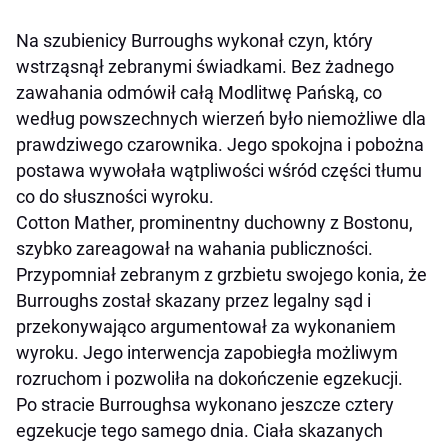
Na szubienicy Burroughs wykonał czyn, który
wstrząsnął zebranymi świadkami. Bez żadnego
zawahania odmówił całą Modlitwę Pańską, co
według powszechnych wierzeń było niemożliwe dla
prawdziwego czarownika. Jego spokojna i pobożna
postawa wywołała wątpliwości wśród części tłumu
co do słuszności wyroku.
Cotton Mather, prominentny duchowny z Bostonu,
szybko zareagował na wahania publiczności.
Przypomniał zebranym z grzbietu swojego konia, że
Burroughs został skazany przez legalny sąd i
przekonywająco argumentował za wykonaniem
wyroku. Jego interwencja zapobiegła możliwym
rozruchom i pozwoliła na dokończenie egzekucji.
Po stracie Burroughsa wykonano jeszcze cztery
egzekucje tego samego dnia. Ciała skazanych