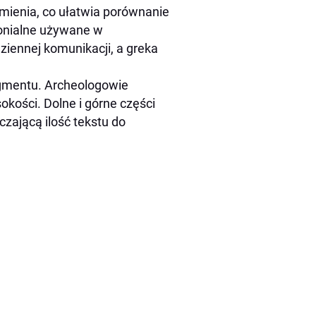
mienia, co ułatwia porównanie
monialne używane w
iennej komunikacji, a greka
agmentu. Archeologowie
kości. Dolne i górne części
zającą ilość tekstu do