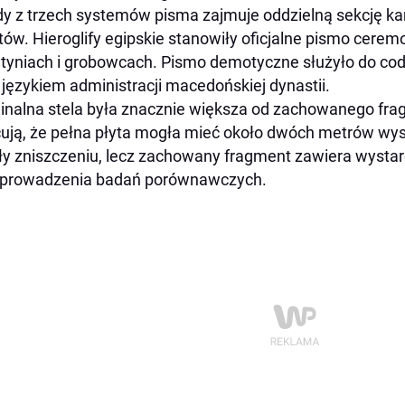
y z trzech systemów pisma zajmuje oddzielną sekcję ka
tów. Hieroglify egipskie stanowiły oficjalne pismo cere
tyniach i grobowcach. Pismo demotyczne służyło do codz
 językiem administracji macedońskiej dynastii.
inalna stela była znacznie większa od zachowanego fr
ują, że pełna płyta mogła mieć około dwóch metrów wyso
ły zniszczeniu, lecz zachowany fragment zawiera wystarc
eprowadzenia badań porównawczych.