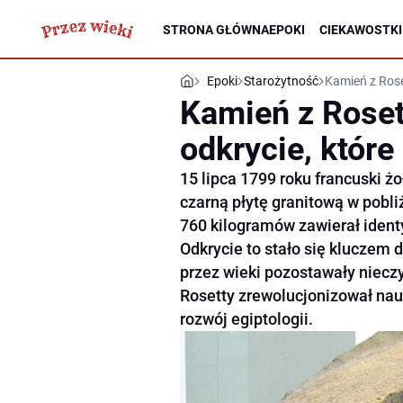
STRONA GŁÓWNA
EPOKI
CIEKAWOSTKI
Epoki
Starożytność
Kamień z Rose
Kamień z Roset
odkrycie, które
15 lipca 1799 roku francuski ż
czarną płytę granitową w pobli
760 kilogramów zawierał ident
Odkrycie to stało się kluczem d
przez wieki pozostawały niecz
Rosetty zrewolucjonizował nau
rozwój egiptologii.