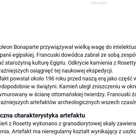
leon Bonaparte przywiązywał wielką wagę do intelektu
anii egipskiej. Francuski dowódca zabrał ze sobą zespó
ć starożytną kulturę Egiptu. Odkrycie kamienia z Rosetty
ażniejszych osiągnięć tej naukowej ekspedycji.
fakt powstał około 196 roku przed naszą erą jako część 
dopodobnie w świątyni. Kamień uległ zniszczeniu w okre
wmurowany w ścianę ottomańskiej twierdzy. Francuski żo
ażniejszych artefaktów archeologicznych wszech czasó
yczna charakterystyka artefaktu
eń z Rosetty wykonano z granodiorytowej skały zawieraj
enia. Artefakt ma nieregularny kształt wynikający z usz