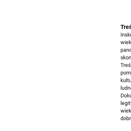
Tre
Insk
wiek
pano
skom
Treś
pomy
kult
ludn
Doku
legi
wiek
dobr