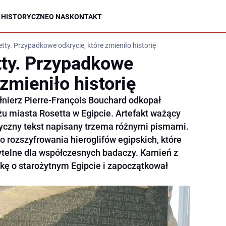
 HISTORYCZNE
O NAS
KONTAKT
tty. Przypadkowe odkrycie, które zmieniło historię
ty. Przypadkowe
 zmieniło historię
ołnierz Pierre-François Bouchard odkopał
żu miasta Rosetta w Egipcie. Artefakt ważący
yczny tekst napisany trzema różnymi pismami.
o rozszyfrowania hieroglifów egipskich, które
ytelne dla współczesnych badaczy. Kamień z
kę o starożytnym Egipcie i zapoczątkował