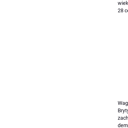
wiek
28 c
Waga
Bryt
zach
demo