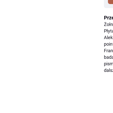
Prz
Żołn
Płyt
Alek
poin
Fran
bada
pism
dals