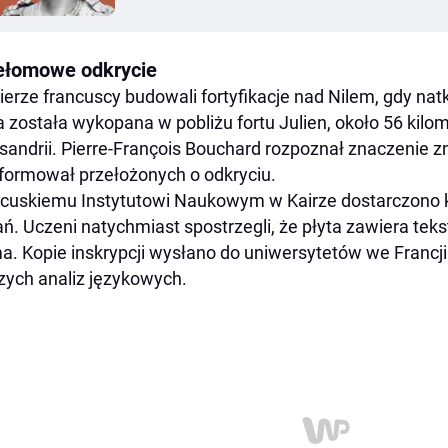
ełomowe odkrycie
ierze francuscy budowali fortyfikacje nad Nilem, gdy natk
a została wykopana w pobliżu fortu Julien, około 56 ki
sandrii. Pierre-François Bouchard rozpoznał znaczenie z
formował przełożonych o odkryciu.
cuskiemu Instytutowi Naukowym w Kairze dostarczono
ń. Uczeni natychmiast spostrzegli, że płyta zawiera tek
a. Kopie inskrypcji wysłano do uniwersytetów we Francj
zych analiz językowych.