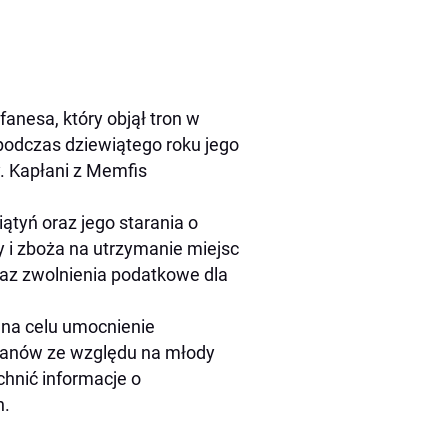
anesa, który objął tron w
podczas dziewiątego roku jego
. Kapłani z Memfis
tyń oraz jego starania o
 i zboża na utrzymanie miejsc
raz zwolnienia podatkowe dla
 na celu umocnienie
płanów ze względu na młody
chnić informacje o
h.