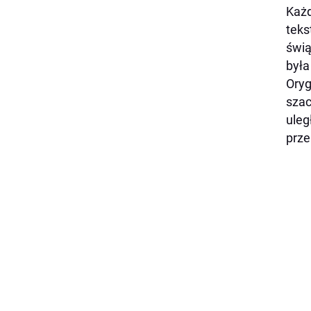
Każd
teks
świą
była
Oryg
szac
uleg
prz