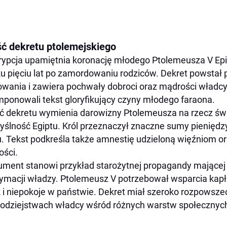
ść dekretu ptolemejskiego
rypcja upamiętnia koronację młodego Ptolemeusza V Epif
u pięciu lat po zamordowaniu rodziców. Dekret powstał 
wania i zawiera pochwały dobroci oraz mądrości władcy
ponowali tekst gloryfikujący czyny młodego faraona.
ć dekretu wymienia darowizny Ptolemeusza na rzecz świą
ślność Egiptu. Król przeznaczył znaczne sumy pieniędzy
u. Tekst podkreśla także amnestię udzieloną więźniom o
ości.
ment stanowi przykład starożytnej propagandy mającej
tymacji władzy. Ptolemeusz V potrzebował wsparcia ka
 i niepokoje w państwie. Dekret miał szeroko rozpowsze
odziejstwach władcy wśród różnych warstw społecznyc