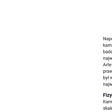
Napo
kamp
bada
najw
Arte
praw
był 
najw
Fiz
Kami
skal