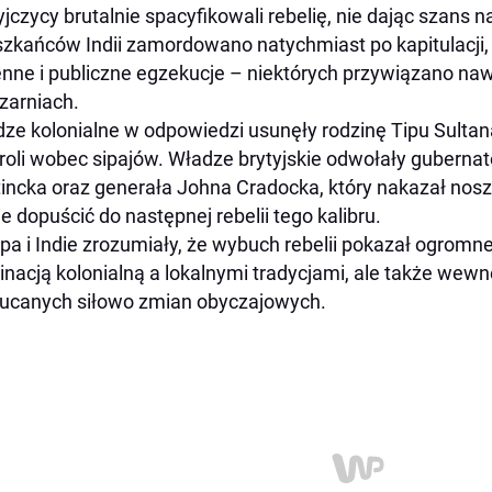
yjczycy brutalnie spacyfikowali rebelię, nie dając szans 
zkańców Indii zamordowano natychmiast po kapitulacji, 
nne i publiczne egzekucje – niektórych przywiązano nawet 
arniach.
ze kolonialne w odpowiedzi usunęły rodzinę Tipu Sultana 
roli wobec sipajów. Władze brytyjskie odwołały guberna
incka oraz generała Johna Cradocka, który nakazał nosz
ie dopuścić do następnej rebelii tego kalibru.
pa i Indie zrozumiały, że wybuch rebelii pokazał ogromne
nacją kolonialną a lokalnymi tradycjami, ale także wew
ucanych siłowo zmian obyczajowych.