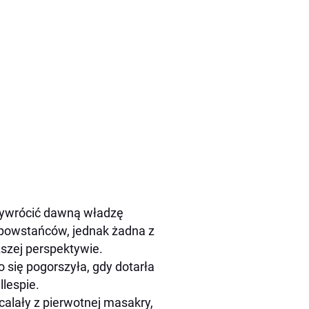
rzywrócić dawną władzę
o powstańców, jednak żadna z
ższej perspektywie.
ię pogorszyła, gdy dotarła
llespie.
calały z pierwotnej masakry,