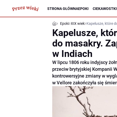
STRONA GŁÓWNA
EPOKI
CIEKAWOSTKI
Epoki
XIX wiek
Kapelusze, które 
Kapelusze, któ
do masakry. Z
w Indiach
W lipcu 1806 roku indyjscy żołn
przeciw brytyjskiej Kompanii 
kontrowersyjne zmiany w wyglą
w Vellore zakończyła się śmier