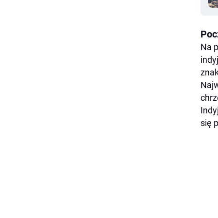
Poc
Na p
indy
znak
Najw
chrz
Indy
się 