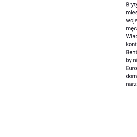
Bryt
mies
woje
męcz
Wład
kont
Bent
by n
Euro
domi
narz