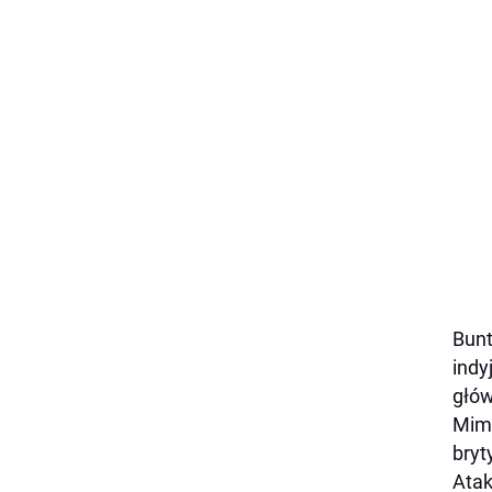
Bunt
indy
głów
Mimo
bryt
Atak