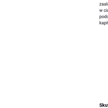
zaal
w ci
podc
kapit
Sku