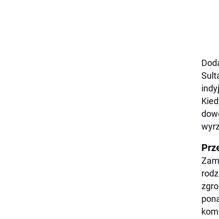
Doda
Sult
indy
Kied
dowó
wyrz
Prz
Zami
rodz
zgro
pona
kome