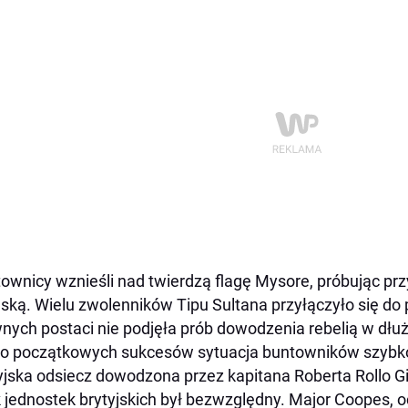
ownicy wznieśli nad twierdzą flagę Mysore, próbując p
jską. Wielu zwolenników Tipu Sultana przyłączyło się d
nych postaci nie podjęła prób dowodzenia rebelią w dłu
 początkowych sukcesów sytuacja buntowników szybko s
yjska odsiecz dowodzona przez kapitana Roberta Rollo Gi
 jednostek brytyjskich był bezwzględny. Major Coopes, o