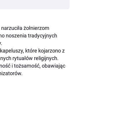
 narzuciła żołnierzom
o noszenia tradycyjnych
.
apeluszy, które kojarzono z
ych rytuałów religijnych.
dność i tożsamość, obawiając
nizatorów.