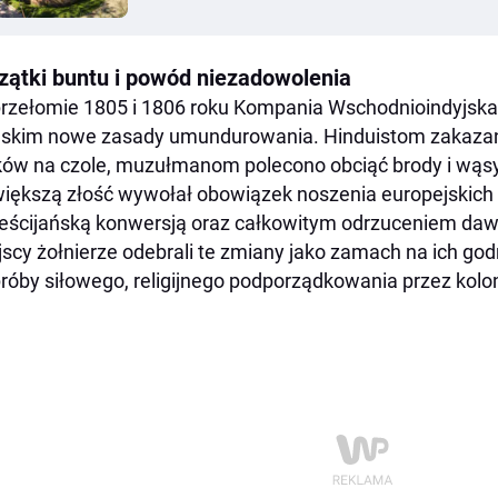
zątki buntu i powód niezadowolenia
rzełomie 1805 i 1806 roku Kompania Wschodnioindyjska
jskim nowe zasady umundurowania. Hinduistom zakazan
ów na czole, muzułmanom polecono obciąć brody i wąsy
iększą złość wywołał obowiązek noszenia europejskich k
eścijańską konwersją oraz całkowitym odrzuceniem dawn
jscy żołnierze odebrali te zmiany jako zamach na ich go
próby siłowego, religijnego podporządkowania przez kolo