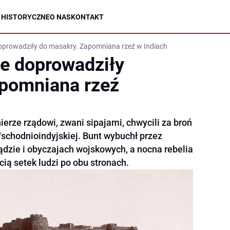
 HISTORYCZNE
O NAS
KONTAKT
doprowadziły do masakry. Zapomniana rzeź w Indiach
re doprowadziły
apomniana rzeź
ierze rządowi, zwani sipajami, chwycili za broń
Wschodnioindyjskiej. Bunt wybuchł przez
dzie i obyczajach wojskowych, a nocna rebelia
cią setek ludzi po obu stronach.