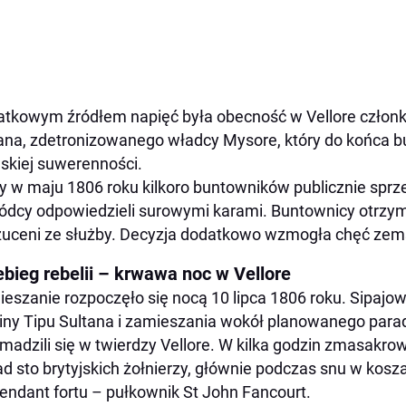
tkowym źródłem napięć była obecność w Vellore członk
ana, zdetronizowanego władcy Mysore, który do końca bu
jskiej suwerenności.
y w maju 1806 roku kilkoro buntowników publicznie sprze
dcy odpowiedzieli surowymi karami. Buntownicy otrzymali
uceni ze służby. Decyzja dodatkowo wzmogła chęć zemst
ebieg rebelii – krwawa noc w Vellore
eszanie rozpoczęło się nocą 10 lipca 1806 roku. Sipajow
iny Tipu Sultana i zamieszania wokół planowanego para
madzili się w twierdzy Vellore. W kilka godzin zmasakrow
d sto brytyjskich żołnierzy, głównie podczas snu w kosz
ndant fortu – pułkownik St John Fancourt.