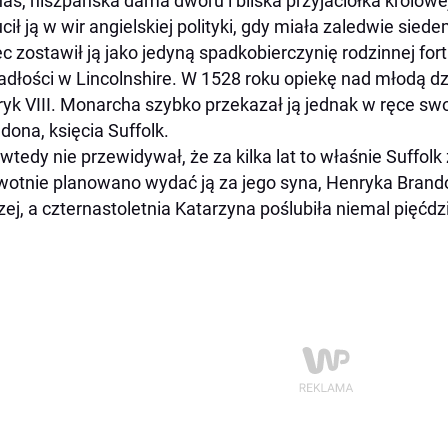
nas, hiszpańska dama dworu i bliska przyjaciółka królowe
cił ją w wir angielskiej polityki, gdy miała zaledwie siede
ec zostawił ją jako jedyną spadkobierczynię rodzinnej for
adłości w Lincolnshire. W 1528 roku opiekę nad młodą dz
yk VIII. Monarcha szybko przekazał ją jednak w ręce sw
dona, księcia Suffolk.
 wtedy nie przewidywał, że za kilka lat to właśnie Suffo
wotnie planowano wydać ją za jego syna, Henryka Bran
zej, a czternastoletnia Katarzyna poślubiła niemal pięćdzi