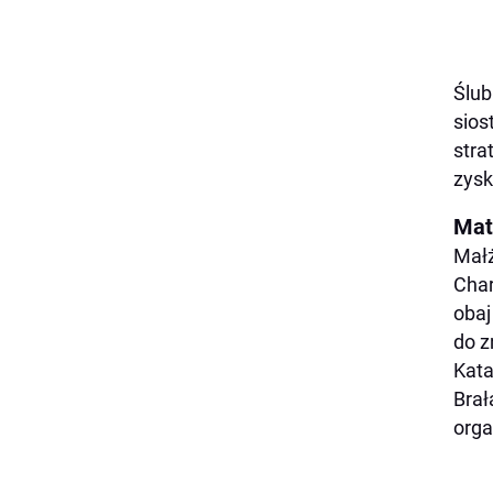
Ślub
sios
stra
zysk
Mat
Małż
Char
obaj
do z
Kata
Brał
orga