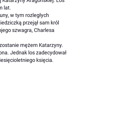
j Katarzyny Aragońskiej. Los
m lat.
tuny, w tym rozległych
iedziczką przejął sam król
ojego szwagra, Charlesa
lk zostanie mężem Katarzyny.
dona. Jednak los zadecydował
esięcioletniego księcia.