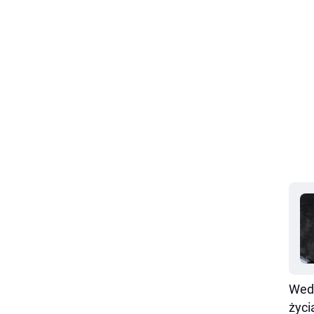
Wedł
życi