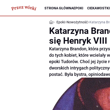
STRONA GŁÓWNA
EPOKI
CIEKAWOSTKI
Epoki
Nowożytność
Katarzyna Bra
Katarzyna Brand
się Henryk VIII
Katarzyna Brandon, która przys
do tych kobiet, które wcielał
epoki Tudorów. Choć jej życie r
dworskich intrygach polityczny
postać. Była bystra, opinioda