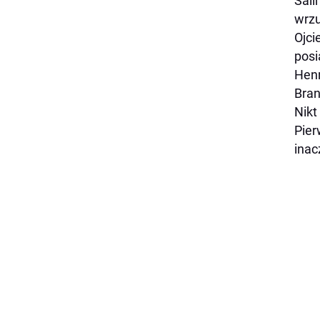
Sali
wrzu
Ojci
posi
Henr
Bran
Nikt
Pier
inac