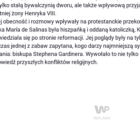
tylko stałą bywalczynią dworu, ale także wpływową przyja
tniej żony Henryka VIII.
ej obecność i rozmowy wpływały na protestanckie przekon
a María de Salinas była hiszpańką i oddaną katoliczką, K
iedziała się po stronie reformacji. Jej poglądy były na t
zas jednej z zabaw zapytana, kogo darzy najmniejszą s
nia: biskupa Stephena Gardinera. Wywołało to nie tylko 
wiedź przyszłych konfliktów religijnych.