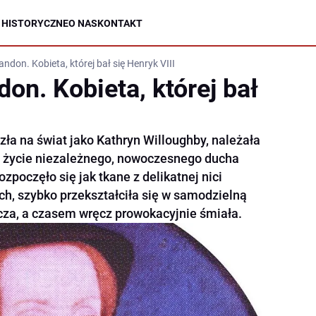
 HISTORYCZNE
O NAS
KONTAKT
ndon. Kobieta, której bał się Henryk VIII
on. Kobieta, której bał
zła na świat jako Kathryn Willoughby, należała
y w życie niezależnego, nowoczesnego ducha
ozpoczęło się jak tkane z delikatnej nici
ch, szybko przekształciła się w samodzielną
wcza, a czasem wręcz prowokacyjnie śmiała.