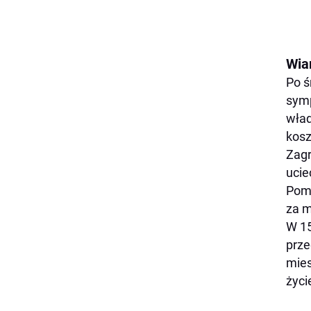
Wia
Po ś
symp
wład
kos
Zagr
ucie
Pomo
za m
W 15
prze
mies
życi