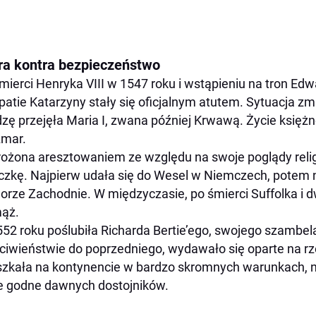
ra kontra bezpieczeństwo
mierci Henryka VIII w 1547 roku i wstąpieniu na tron Edw
atie Katarzyny stały się oficjalnym atutem. Sytuacja zm
zę przejęła Maria I, zwana później Krwawą. Życie księżne
zmar.
ożona aresztowaniem ze względu na swoje poglądy relig
czkę. Najpierw udała się do Wesel w Niemczech, potem n
rze Zachodnie. W międzyczasie, po śmierci Suffolka i
ąż.
52 roku poślubiła Richarda Bertie’ego, swojego szambe
ciwieństwie do poprzedniego, wydawało się oparte na r
zkała na kontynencie w bardzo skromnych warunkach, 
e godne dawnych dostojników.