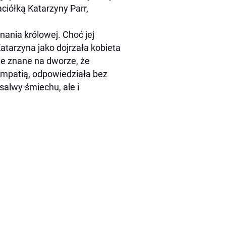
ciółką Katarzyny Parr,
ania królowej. Choć jej
atarzyna jako dojrzała kobieta
yle znane na dworze, że
ympatią, odpowiedziała bez
salwy śmiechu, ale i