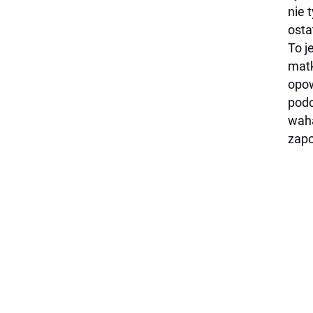
nie 
osta
To j
matk
opow
podc
waha
zapo