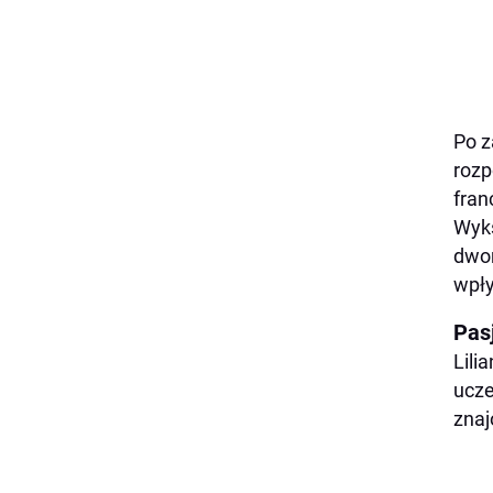
Po z
rozp
fran
Wyks
dwor
wpły
Pas
Lili
ucze
znaj