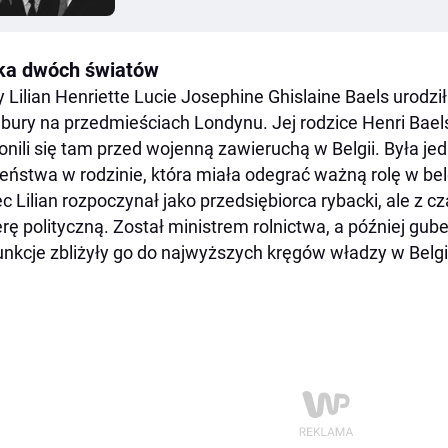
ka dwóch światów
 Lilian Henriette Lucie Josephine Ghislaine Baels urodził
bury na przedmieściach Londynu. Jej rodzice Henri Baels
onili się tam przed wojenną zawieruchą w Belgii. Była je
eństwa w rodzinie, która miała odegrać ważną rolę w belgi
ec Lilian rozpoczynał jako przedsiębiorca rybacki, ale z 
erę polityczną. Został ministrem rolnictwa, a później gub
unkcje zbliżyły go do najwyższych kręgów władzy w Belgi