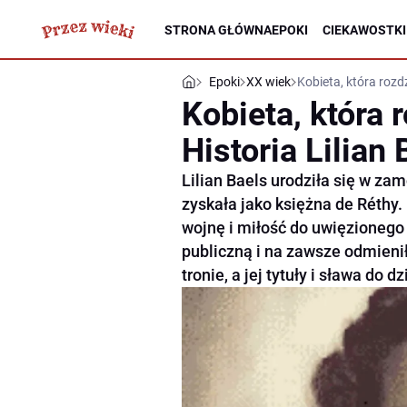
STRONA GŁÓWNA
EPOKI
CIEKAWOSTKI
Epoki
XX wiek
Kobieta, która rozdzi
Kobieta, która r
Historia Lilian 
Lilian Baels urodziła się w zam
zyskała jako księżna de Réthy. 
wojnę i miłość do uwięzionego 
publiczną i na zawsze odmienił
tronie, a jej tytuły i sława do 