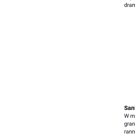
dram
San
W ma
gran
rann