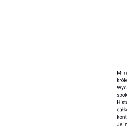
Mimo
król
Wych
spok
Hist
całk
kont
Jej 