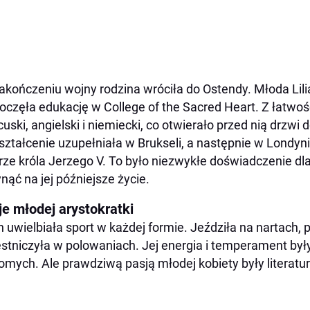
akończeniu wojny rodzina wróciła do Ostendy. Młoda Lili
oczęła edukację w College of the Sacred Heart. Z łatwoś
cuski, angielski i niemiecki, co otwierało przed nią drzwi
ztałcenie uzupełniała w Brukseli, a następnie w Londyn
ze króla Jerzego V. To było niezwykłe doświadczenie dla 
nąć na jej późniejsze życie.
je młodej arystokratki
an uwielbiała sport w każdej formie. Jeździła na nartach, p
stniczyła w polowaniach. Jej energia i temperament by
omych. Ale prawdziwą pasją młodej kobiety były literatur