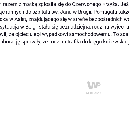
an razem z matką zgłosiła się do Czerwonego Krzyża. Jeźd
c rannych do szpitala św. Jana w Brugii. Pomagała ta
dka w Aalst, znajdującego się w strefie bezpośrednich wa
sytuacja w Belgii stała się beznadziejna, rodzina wyjecha
wił, że ojciec uległ wypadkowi samochodowemu. To zdar
laborację sprawiły, że rodzina trafiła do kręgu królewskie