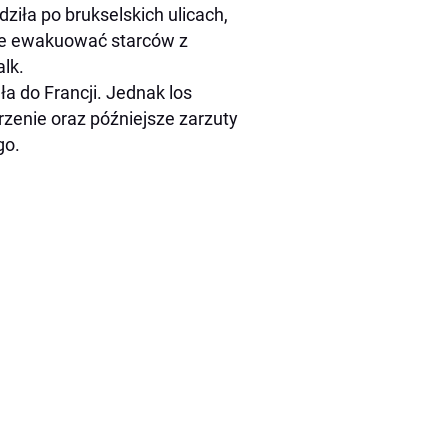
ziła po brukselskich ulicach,
kże ewakuować starców z
lk.
ła do Francji. Jednak los
zenie oraz późniejsze zarzuty
go.