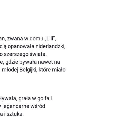
an, zwana w domu „Lili”,
cią opanowała niderlandzki,
 do szerszego świata.
ie, gdzie bywała nawet na
młodej Belgijki, które miało
ływała, grała w golfa i
ły legendarne wśród
a i sztuka.