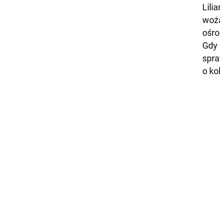
Lili
wożą
ośro
Gdy 
spra
o ko