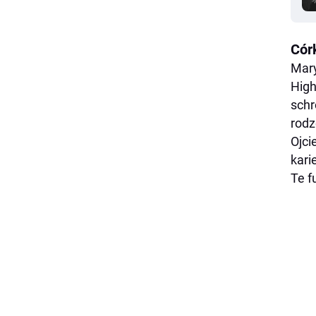
Cór
Mary
High
schr
rodz
Ojci
kari
Te f