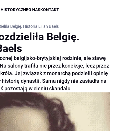
 HISTORYCZNE
O NAS
KONTAKT
eliła Belgię. Historia Lilian Baels
ozdzieliła Belgię.
Baels
ożnej belgijsko-brytyjskiej rodzinie, ale sławę
Na salony trafiła nie przez koneksje, lecz przez
króla. Jej związek z monarchą podzielił opinię
 historię dynastii. Sama nigdy nie zasiadła na
dziś pozostają w cieniu skandalu.