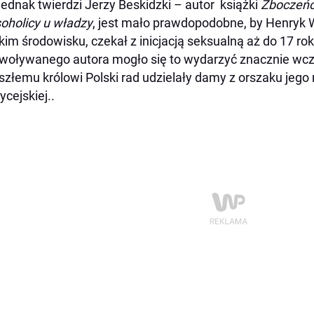
jednak twierdzi Jerzy Beskidzki – autor książki
Zboczeńcy
oholicy u władzy
, jest mało prawdopodobne, by Henryk 
kim środowisku, czekał z inicjacją seksualną aż do 17 ro
woływanego autora mogło się to wydarzyć znacznie wcześ
szłemu królowi Polski rad udzielały damy z orszaku jego
cejskiej..