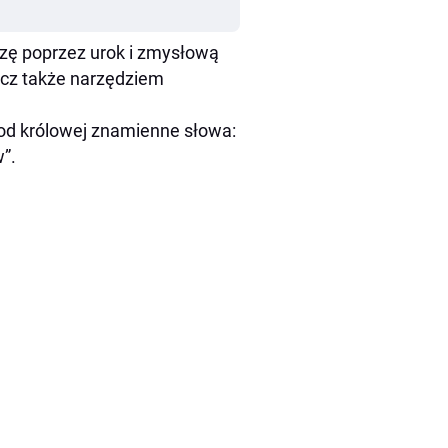
dzę poprzez urok i zmysłową
ecz także narzędziem
 od królowej znamienne słowa:
w”.