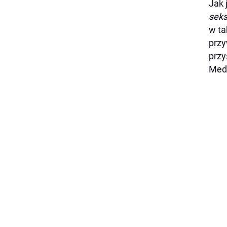
Jak 
seks
w ta
przy
przy
Medy