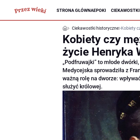
STRONA GŁÓWNA
EPOKI
CIEKAWOSTKI
Ciekawostki historyczne
Kobiety c
Kobiety czy mę
życie Henryka
„Podfruwajki” to młode dwórki,
Medycejska sprowadziła z Franc
ważną rolę na dworze: wpływać
służyć królowej.