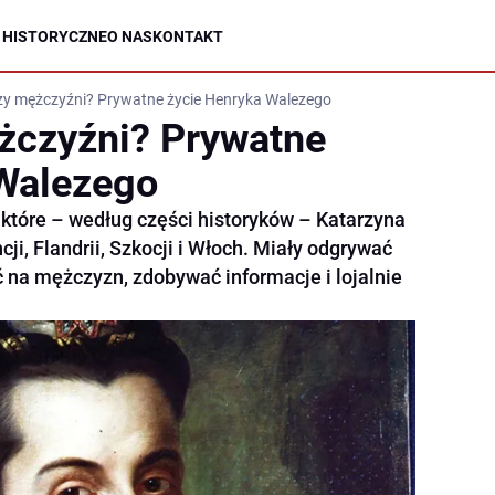
 HISTORYCZNE
O NAS
KONTAKT
zy mężczyźni? Prywatne życie Henryka Walezego
żczyźni? Prywatne
 Walezego
 które – według części historyków – Katarzyna
ji, Flandrii, Szkocji i Włoch. Miały odgrywać
 na mężczyzn, zdobywać informacje i lojalnie