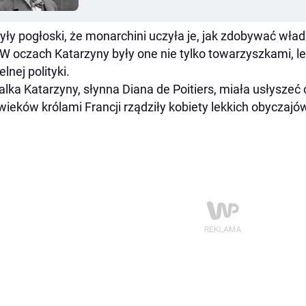
yły pogłoski, że monarchini uczyła je, jak zdobywać wła
 W oczach Katarzyny były one nie tylko towarzyszkami, l
elnej polityki.
lka Katarzyny, słynna Diana de Poitiers, miała usłyszeć
wieków królami Francji rządziły kobiety lekkich obyczajó