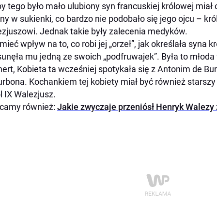
y tego było mało ulubiony syn francuskiej królowej miał
ny w sukienki, co bardzo nie podobało się jego ojcu – król
zjuszowi. Jednak takie były zalecenia medyków.
mieć wpływ na to, co robi jej „orzeł”, jak określała syn
unęła mu jedną ze swoich „podfruwajek”. Była to młod
ert, Kobieta ta wcześniej spotykała się z Antonim de Bu
urbona. Kochankiem tej kobiety miał być również starsz
l IX Walezjusz.
ecamy również:
Jakie zwyczaje przeniósł Henryk Walezy z