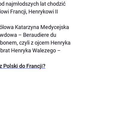
 od najmłodszych lat chodzić
owi Francji, Henrykowi II
a królowa Katarzyna Medycejska
a wdowa – Beraudiere du
rbonem, czyli z ojcem Henryka
y brat Henryka Walezego –
 Polski do Francji?