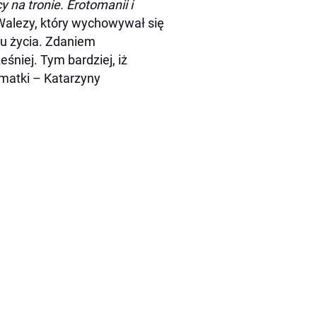
 na tronie. Erotomanii i
Walezy, który wychowywał się
ku życia. Zdaniem
niej. Tym bardziej, iż
 matki – Katarzyny