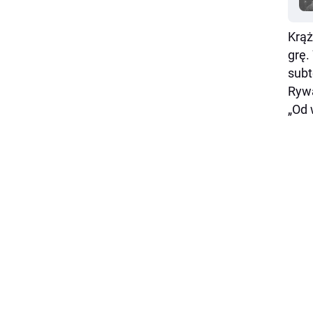
Krąż
grę.
subt
Rywa
„Od 