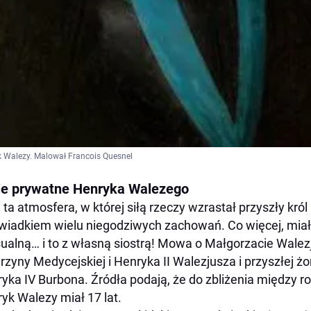
 Walezy. Malował Francois Quesnel
ie prywatne Henryka Walezego
 ta atmosfera, w której siłą rzeczy wzrastał przyszły król P
wiadkiem wielu niegodziwych zachowań. Co więcej, miał 
ualną… i to z własną siostrą! Mowa o Małgorzacie Walez
rzyny Medycejskiej i Henryka II Walezjusza i przyszłej żon
yka IV Burbona. Źródła podają, że do zbliżenia między 
yk Walezy miał 17 lat.