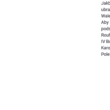
Jakb
ubra
Wale
Aby 
pods
Rouh
IV B
Karo
Pol