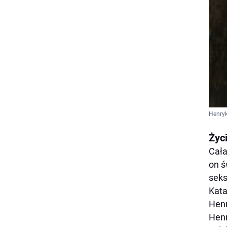
Henryk
Życ
Cała
on ś
seks
Kata
Henr
Henr