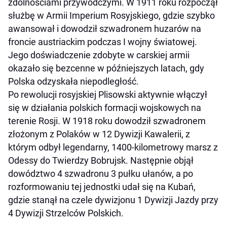
zdolnościami przywódczymi. W 1911 roku rozpoczął
służbę w Armii Imperium Rosyjskiego, gdzie szybko
awansował i dowodził szwadronem huzarów na
froncie austriackim podczas I wojny światowej.
Jego doświadczenie zdobyte w carskiej armii
okazało się bezcenne w późniejszych latach, gdy
Polska odzyskała niepodległość.
Po rewolucji rosyjskiej Plisowski aktywnie włączył
się w działania polskich formacji wojskowych na
terenie Rosji. W 1918 roku dowodził szwadronem
złożonym z Polaków w 12 Dywizji Kawalerii, z
którym odbył legendarny, 1400-kilometrowy marsz z
Odessy do Twierdzy Bobrujsk. Następnie objął
dowództwo 4 szwadronu 3 pułku ułanów, a po
rozformowaniu tej jednostki udał się na Kubań,
gdzie stanął na czele dywizjonu 1 Dywizji Jazdy przy
4 Dywizji Strzelców Polskich.