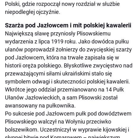
Polski, gdzie rozpoczął nowy rozdział w służbie
niepodległej ojczyźnie.
Szarża pod Jazłowcem i mit polskiej kawalerii
Największą sławę przyniosły Plisowskiemu
wydarzenia z lipca 1919 roku. Jako dowódca pułku
ułanów poprowadził żołnierzy do zwycięskiej szarży
pod Jazłowcem, która na trwałe zapisała się w
historii oręża polskiego. Błyskotliwe zwycięstwo nad
przeważającymi siłami ukraińskimi stało się
symbolem odwagi i skuteczności polskiej kawalerii.
Wkrótce jego oddział przemianowano na 14 Pułk
Ułanów Jazłowieckich, a sam Plisowski został
awansowany na pułkownika.
Po sukcesie pod Jazłowcem pułk pod dowództwem
Plisowskiego walczył na Wołyniu przeciwko
bolszewikom. Uczestniczył w wyprawie kijowskiej i
słynnej bitwie pod Komarowem – największym