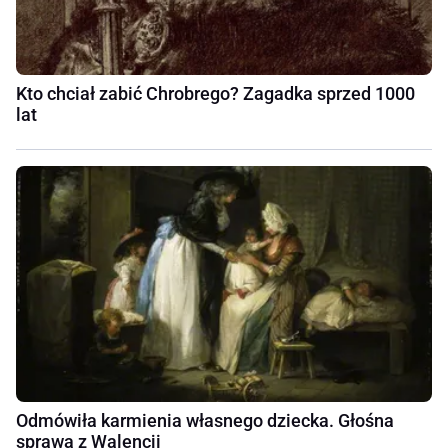
Kto chciał zabić Chrobrego? Zagadka sprzed 1000
lat
Odmówiła karmienia własnego dziecka. Głośna
sprawa z Walencji