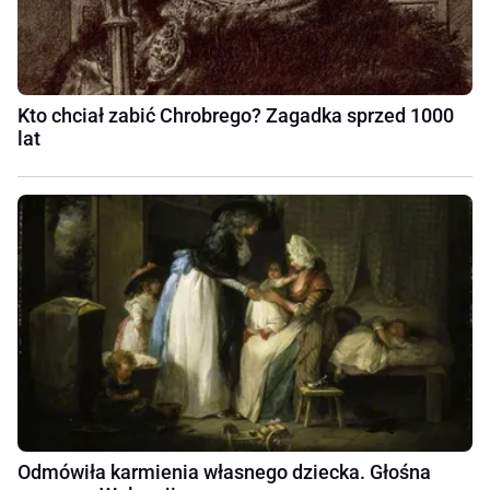
Kto chciał zabić Chrobrego? Zagadka sprzed 1000
lat
Odmówiła karmienia własnego dziecka. Głośna