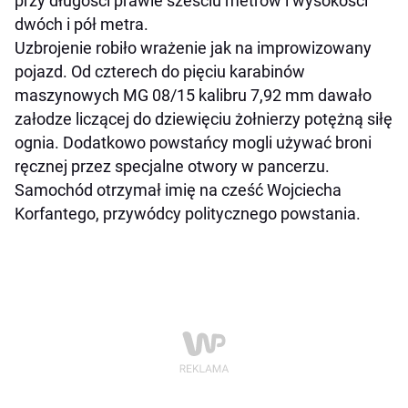
przy długości prawie sześciu metrów i wysokości
dwóch i pół metra.
Uzbrojenie robiło wrażenie jak na improwizowany
pojazd. Od czterech do pięciu karabinów
maszynowych MG 08/15 kalibru 7,92 mm dawało
załodze liczącej do dziewięciu żołnierzy potężną siłę
ognia. Dodatkowo powstańcy mogli używać broni
ręcznej przez specjalne otwory w pancerzu.
Samochód otrzymał imię na cześć Wojciecha
Korfantego, przywódcy politycznego powstania.