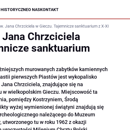
 HISTORYCZNE
O NAS
KONTAKT
św. Jana Chrzciciela w Gieczu. Tajemnicze sanktuarium z X-XI wieku
 Jana Chrzciciela
mnicze sanktuarium
ażniejszych murowanych zabytków kamiennych
stii pierwszych Piastów jest wykopalisko
Jana Chrzciciela, znajdujące się na
 w wielkopolskim Gieczu. Miejscowość ta
nia, pomiędzy Kostrzyniem, Środą
likty wyżej wymienionej świątyni znajdują się
 archeologicznego należącego do Muzeum
, utworzonego tu w roku 1962 z okazji
 uroczystości Milenium Chrztu Polski.