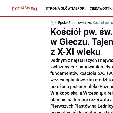
STRONA GŁÓWNA
EPOKI
CIEKAWOSTKI
Epoki
Średniowiecze
Kościół pw. 
Kościół pw. św.
w Gieczu. Taje
z X-XI wieku
Jednym z najstarszych i najw
związanych z panowaniem dyna
fundamentów kościoła p.w. św. 
wczesnopiastowskim grodzisku
położona jest niedaleko Pozna
Wielkopolską, a Wrześnią, a re
obecnie na terenie rezerwatu
Pierwszych Piastów na Lednicy
przygotowań do ogólnopolskich