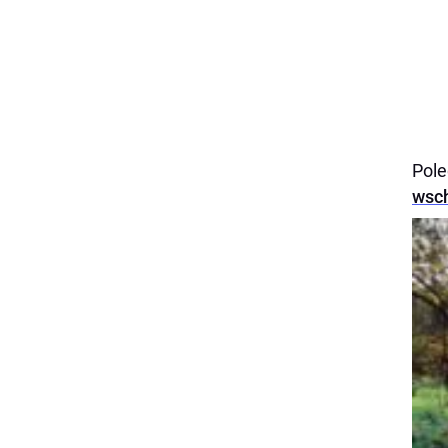
Pol
wsc