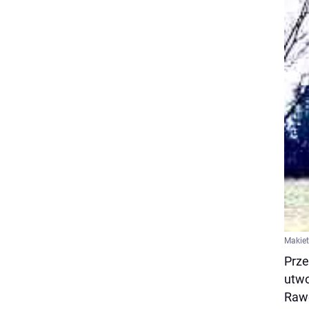
Makiet
Prze
utwo
Rawe