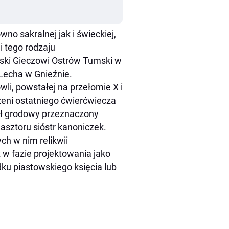
no sakralnej jak i świeckiej,
i tego rodzaju
iski Gieczowi Ostrów Tumski w
Lecha w Gnieźnie.
i, powstałej na przełomie X i
zeni ostatniego ćwierćwiecza
iół grodowy przeznaczony
asztoru sióstr kanoniczek.
ch w nim relikwii
w fazie projektowania jako
u piastowskiego księcia lub