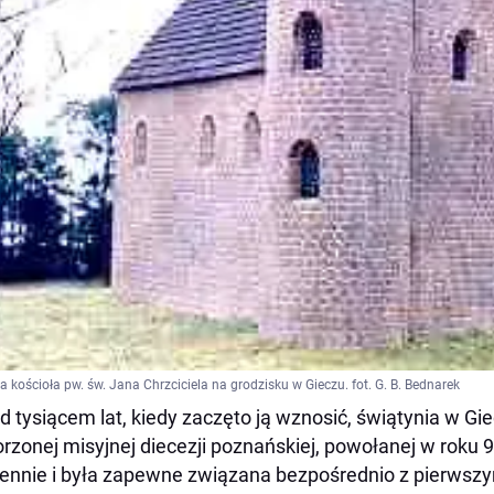
a kościoła pw. św. Jana Chrzciciela na grodzisku w Gieczu. fot. G. B. Bednarek
d tysiącem lat, kiedy zaczęto ją wznosić, świątynia w G
rzonej misyjnej diecezji poznańskiej, powołanej w roku
nnie i była zapewne związana bezpośrednio z pierwszy