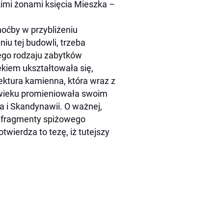
kimi żonami księcia Mieszka –
hoćby w przybliżeniu
iu tej budowli, trzeba
ego rodzaju zabytków
ekiem ukształtowała się,
ektura kamienna, która wraz z
X wieku promieniowała swoim
a i Skandynawii. O ważnej,
aj fragmenty spiżowego
twierdza to tezę, iż tutejszy