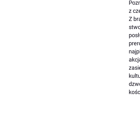
Pozn
z cz
Z br
stwo
posł
prer
najp
akcj
zasi
kult
dzwo
kośc