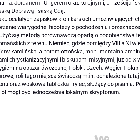
ania, Jordanem i Ungerem oraz kolejnymi, chrześcijańs
eską Dobrawą i saską Odą.
aku ocalałych zapisków kronikarskich umożliwiających c
rzenie wiarygodnej hipotezy o pochodzeniu i przeznaczen
użyć się metodą porównawczą opartą o podobieństwa t
omańskich z terenu Niemiec, gdzie pomiędzy VIII a XI wi
ierw karolińska, a potem ottońska, monumentalna archit
ami chrystianizacyjnymi i biskupami misyjnymi, już od 
ęgiem na obszar ówczesnej Polski, Czech, Węgier, Połabi
urowej roli tego miejsca świadczą m.in. odnalezione tut
nu oraz woskowa tabliczka i rylec, służący do pisania. Po
iół mógł być jednocześnie lokalnym skryptorium.