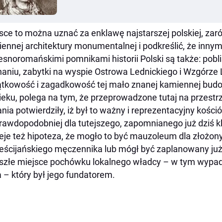
sce to można uznać za enklawę najstarszej polskiej, zarów
ennej architektury monumentalnej i podkreślić, że innym
snoromańskimi pomnikami historii Polski są także: pobl
aniu, zabytki na wyspie Ostrowa Lednickiego i Wzgórze 
tkowość i zagadkowość tej mało znanej kamiennej budowl
ieku, polega na tym, że przeprowadzone tutaj na przestr
nia potwierdziły, iż był to ważny i reprezentacyjny kośc
rawdopodobniej dla tutejszego, zapomnianego już dziś kl
ieje też hipoteza, że mogło to być mauzoleum dla złożony
eścijańskiego męczennika lub mógł być zaplanowany już 
szłe miejsce pochówku lokalnego władcy – w tym wypadk
a – który był jego fundatorem.