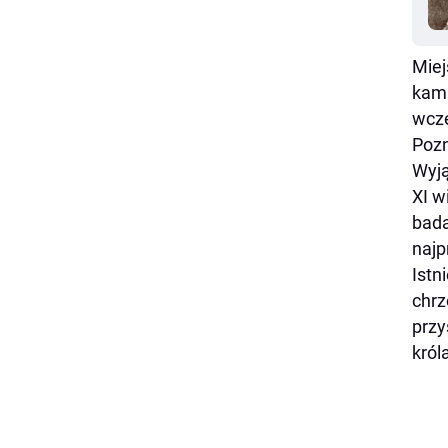
Miej
kami
wcze
Pozn
Wyją
XI w
bada
najp
Istn
chrz
przy
król