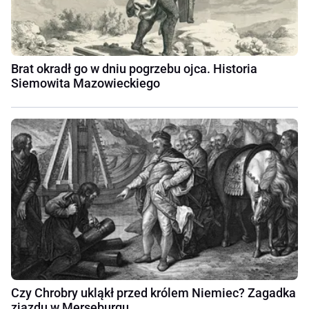
Brat okradł go w dniu pogrzebu ojca. Historia
Siemowita Mazowieckiego
Czy Chrobry ukląkł przed królem Niemiec? Zagadka
zjazdu w Merseburgu