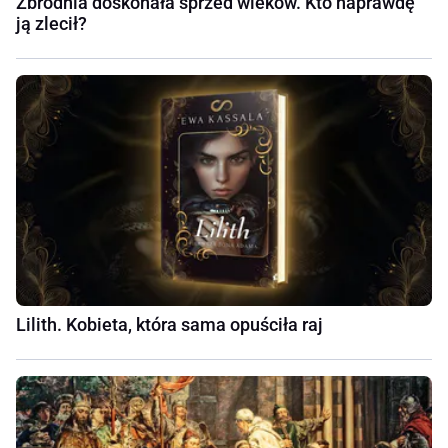
Zbrodnia doskonała sprzed wieków. Kto naprawdę
ją zlecił?
Lilith. Kobieta, która sama opuściła raj