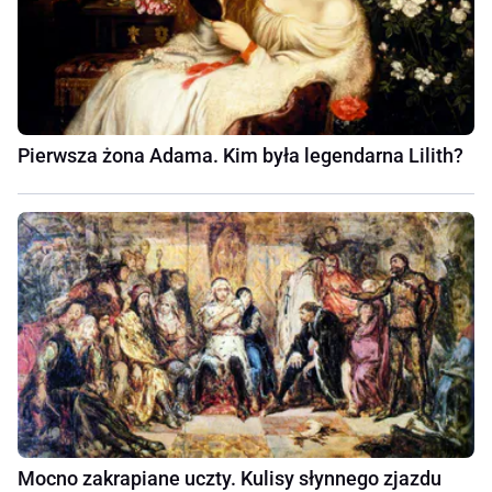
Pierwsza żona Adama. Kim była legendarna Lilith?
Mocno zakrapiane uczty. Kulisy słynnego zjazdu