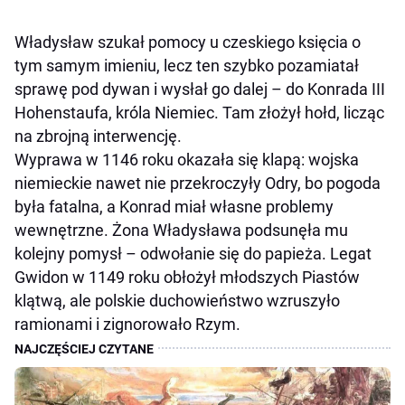
Władysław szukał pomocy u czeskiego księcia o
tym samym imieniu, lecz ten szybko pozamiatał
sprawę pod dywan i wysłał go dalej – do Konrada III
Hohenstaufa, króla Niemiec. Tam złożył hołd, licząc
na zbrojną interwencję.
Wyprawa w 1146 roku okazała się klapą: wojska
niemieckie nawet nie przekroczyły Odry, bo pogoda
była fatalna, a Konrad miał własne problemy
wewnętrzne. Żona Władysława podsunęła mu
kolejny pomysł – odwołanie się do papieża. Legat
Gwidon w 1149 roku obłożył młodszych Piastów
klątwą, ale polskie duchowieństwo wzruszyło
ramionami i zignorowało Rzym.