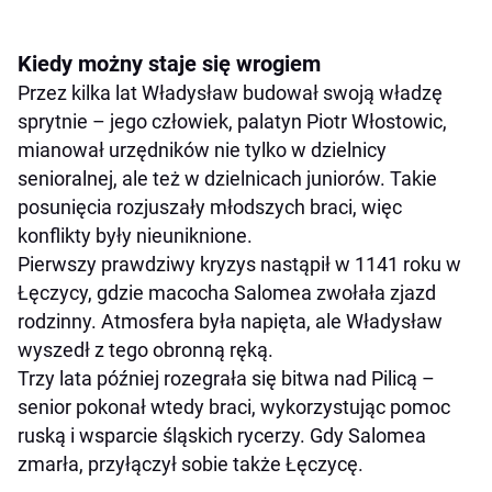
Kiedy możny staje się wrogiem
Przez kilka lat Władysław budował swoją władzę
sprytnie – jego człowiek, palatyn Piotr Włostowic,
mianował urzędników nie tylko w dzielnicy
senioralnej, ale też w dzielnicach juniorów. Takie
posunięcia rozjuszały młodszych braci, więc
konflikty były nieuniknione.
Pierwszy prawdziwy kryzys nastąpił w 1141 roku w
Łęczycy, gdzie macocha Salomea zwołała zjazd
rodzinny. Atmosfera była napięta, ale Władysław
wyszedł z tego obronną ręką.
Trzy lata później rozegrała się bitwa nad Pilicą –
senior pokonał wtedy braci, wykorzystując pomoc
ruską i wsparcie śląskich rycerzy. Gdy Salomea
zmarła, przyłączył sobie także Łęczycę.