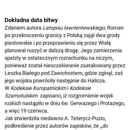
Dokładna data bitwy
Zdaniem autora
Latopisu ławrientewskiego
, Roman
po przekroczeniu granicy z Polską zajął dwa grody
piastowskie i po przeprawieniu się przez Wisłę
planował ruszyć w dalszą drogę. Jego zamierzenia
spełzły w ostatecznym rozrachunku na niczym,
ponieważ został nieoczekiwanie zaatakowany przez
Leszka Białego pod Zawichostem, gdzie zginął, zaś
jego wojska powróciły następnie do Halicza.
W
Kodeksie Kuropatnickim
i
Kodeksie
Szamotulskim
zapisano, iż rozgromienie wojsk
ruskich nastąpiło w dniu św. Gerwazego i Protazego,
a więc 19 czerwca.
Jak stwierdziła niedawno A. Teterycz-Puzio,
podkreślenie przez autorów zapisków, że „
do