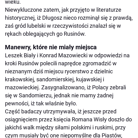
wieku.
Niewykluczone zatem, jak przyjęto w literaturze
historycznej, iż Długosz nieco rozminął się z prawdą,
zaś gród lubelski w rzeczywistości znalazł się w
rękach oblegających go Rusinów.
Manewry, które nie miały miejsca
Leszek Biały i Konrad Mazowiecki w odpowiedzi na
kroki Rusinów polecili naprędce zgromadzić w
nieznanym dziś miejscu rycerstwo z dzielnic
krakowskiej, sandomierskiej, kujawskiej i
mazowieckiej. Zasygnalizowano, iż Polacy zebrali
się w Sandomierzu, jednak nie mamy żadnej
pewności, iż tak właśnie było.
Część badaczy utrzymywała, iż jeszcze przed
osiągnięciem przez księcia Romana Wisły doszło do
jakichś walk między siłami polskimi i ruskimi, przy
czym musiały być one niepomyślne dla Piastów,