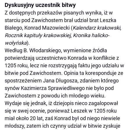
Dyskusyjny uczestnik bitwy
Z dostępnych przekazów pisanych wynika, iż w
starciu pod Zawichostem brał udział brat Leszka
Białego, Konrad Mazowiecki (
Kalendarz krakowski
,
Rocznik kapituły krakowskiej
,
Kronika halicko-
wołyńska
).
Według B. Włodarskiego, wymienione źródła
potwierdzają uczestnictwo Konrada w konflikcie z
1205 roku, lecz nie rozstrzygają faktu jego udziału w
bitwie pod Zawichostem. Opinia ta koresponduje ze
spostrzeżeniem Jana Długosza, zdaniem którego
synów Kazimierza Sprawiedliwego nie było pod
Zawichostem z powodu ich młodego wieku.
Wydaje się jednak, iż dziejopis nieco zagalopował
się w swej ocenie, ponieważ Leszek w 1205 roku
miał około 20 lat, zaś Konrad był od niego niewiele
młodszy, zatem ich czynny udział w bitwie zyskuje