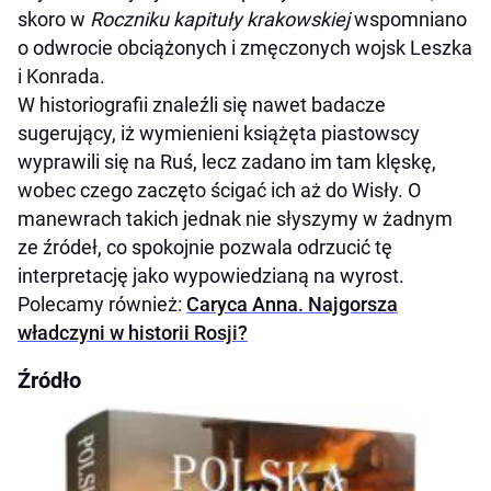
skoro w
Roczniku kapituły krakowskiej
wspomniano
o odwrocie obciążonych i zmęczonych wojsk Leszka
i Konrada.
W historiografii znaleźli się nawet badacze
sugerujący, iż wymienieni książęta piastowscy
wyprawili się na Ruś, lecz zadano im tam klęskę,
wobec czego zaczęto ścigać ich aż do Wisły. O
manewrach takich jednak nie słyszymy w żadnym
ze źródeł, co spokojnie pozwala odrzucić tę
interpretację jako wypowiedzianą na wyrost.
Polecamy również:
Caryca Anna. Najgorsza
władczyni w historii Rosji?
Źródło