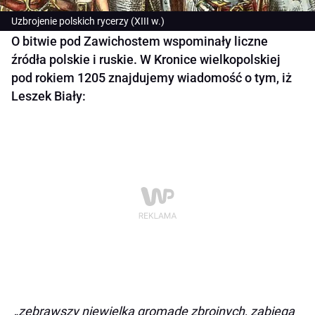
Uzbrojenie polskich rycerzy (XIII w.)
O bitwie pod Zawichostem wspominały liczne
źródła polskie i ruskie. W Kronice wielkopolskiej
pod rokiem 1205 znajdujemy wiadomość o tym, iż
Leszek Biały:
„
zebrawszy niewielką gromadę zbrojnych, zabiega