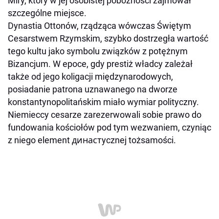
Miry, który w jej osobistej pobożności zajmował
szczególne miejsce.
Dynastia Ottonów, rządząca wówczas Świętym
Cesarstwem Rzymskim, szybko dostrzegła wartość
tego kultu jako symbolu związków z potężnym
Bizancjum. W epoce, gdy prestiż władcy zależał
także od jego koligacji międzynarodowych,
posiadanie patrona uznawanego na dworze
konstantynopolitańskim miało wymiar polityczny.
Niemieccy cesarze zarezerwowali sobie prawo do
fundowania kościołów pod tym wezwaniem, czyniąc
z niego element династycznej tożsamości.