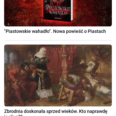
"Piastowskie wahadło". Nowa powieść o Piastach
Zbrodnia doskonała sprzed wieków. Kto naprawdę