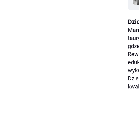
Dzi
Mari
taur
gdzi
Rewo
eduk
wyks
Dzie
kwal