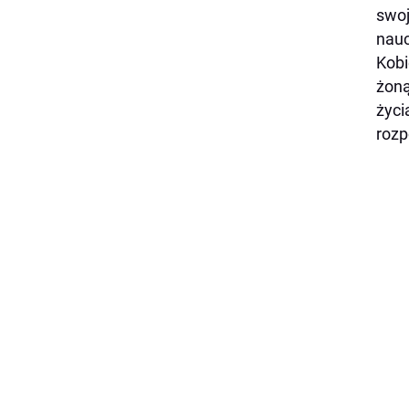
swoj
nauc
Kobi
żoną
życi
rozp