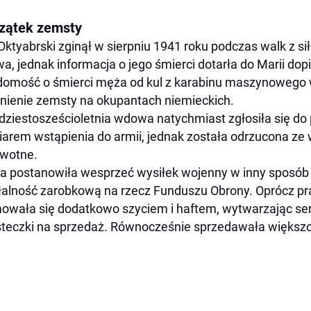
zątek zemsty
 Oktyabrski zginął w sierpniu 1941 roku podczas walk z s
wa, jednak informacja o jego śmierci dotarła do Marii do
omość o śmierci męża od kul z karabinu maszynowego wy
nienie zemsty na okupantach niemieckich.
dziestosześcioletnia wdowa natychmiast zgłosiła się do
arem wstąpienia do armii, jednak została odrzucona ze 
wotne.
a postanowiła wesprzeć wysiłek wojenny w inny sposób 
łalność zarobkową na rzecz Funduszu Obrony. Oprócz pra
owała się dodatkowo szyciem i haftem, wytwarzając serwe
teczki na sprzedaż. Równocześnie sprzedawała większo