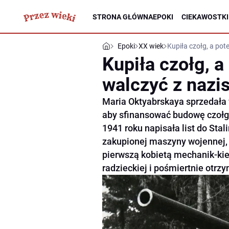
STRONA GŁÓWNA
EPOKI
CIEKAWOSTKI
Epoki
XX wiek
Kupiła czołg, a po
Kupiła czołg, 
walczyć z nazi
Maria Oktyabrskaya sprzedała w
aby sfinansować budowę czołgu
1941 roku napisała list do Sta
zakupionej maszyny wojennej, 
pierwszą kobietą mechanik-kie
radzieckiej i pośmiertnie otr