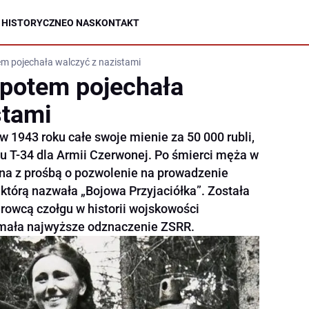
 HISTORYCZNE
O NAS
KONTAKT
tem pojechała walczyć z nazistami
a potem pojechała
stami
 1943 roku całe swoje mienie za 50 000 rubli,
 T-34 dla Armii Czerwonej. Po śmierci męża w
lina z prośbą o pozwolenie na prowadzenie
którą nazwała „Bojowa Przyjaciółka”. Została
rowcą czołgu w historii wojskowości
zymała najwyższe odznaczenie ZSRR.