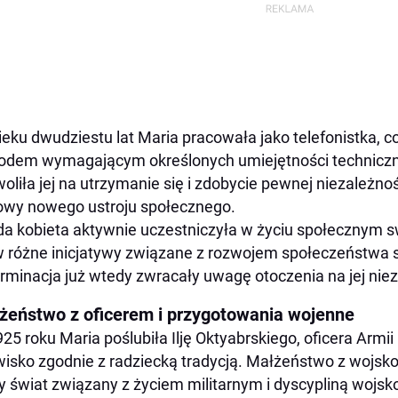
eku dwudziestu lat Maria pracowała jako telefonistka, 
dem wymagającym określonych umiejętności techniczny
oliła jej na utrzymanie się i zdobycie pewnej niezależno
wy nowego ustroju społecznego.
a kobieta aktywnie uczestniczyła w życiu społecznym s
w różne inicjatywy związane z rozwojem społeczeństwa s
rminacja już wtedy zwracały uwagę otoczenia na jej niez
żeństwo z oficerem i przygotowania wojenne
25 roku Maria poślubiła Ilję Oktyabrskiego, oficera Armi
isko zgodnie z radziecką tradycją. Małżeństwo z wojsk
 świat związany z życiem militarnym i dyscypliną wojs