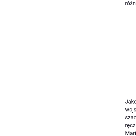
różn
Jako
wojs
szac
ręcz
Mari