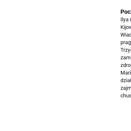
Poc
Ilya
Kijo
Wiad
prag
Trzy
zami
zdro
Mari
dzia
zajm
chus