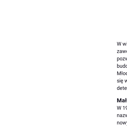
W wi
zawo
pozw
budo
Młod
się 
dete
Mał
W 19
nazw
nowy