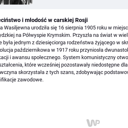
eciństwo i młodość w carskiej Rosji
a Wasiljewna urodziła się 16 sierpnia 1905 roku w miejs
ydzkiej na Półwyspie Krymskim. Przyszła na świat w wielo
e była jednym z dziesięciorga rodzeństwa żyjącego w skr
lucja październikowa w 1917 roku przyniosła dwunastol
acji i awansu społecznego. System komunistyczny otworz
ztałcenia, które wcześniej pozostawały niedostępne dla 
wczyna skorzystała z tych szans, zdobywając podstawo
ifikacje zawodowe.