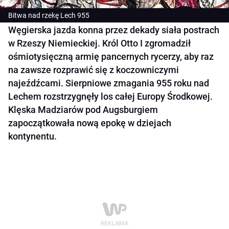
Bitwa nad rzekę Lech 955
Węgierska jazda konna przez dekady siała postrach
w Rzeszy Niemieckiej. Król Otto I zgromadził
ośmiotysięczną armię pancernych rycerzy, aby raz
na zawsze rozprawić się z koczowniczymi
najeźdźcami. Sierpniowe zmagania 955 roku nad
Lechem rozstrzygnęły los całej Europy Środkowej.
Klęska Madziarów pod Augsburgiem
zapoczątkowała nową epokę w dziejach
kontynentu.