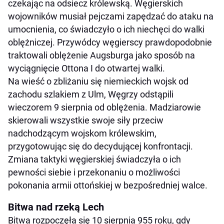
czekając na odsiecz królewską. Węgierskich
wojowników musiał pejczami zapędzać do ataku na
umocnienia, co świadczyło o ich niechęci do walki
oblężniczej. Przywódcy węgierscy prawdopodobnie
traktowali oblężenie Augsburga jako sposób na
wyciągnięcie Ottona I do otwartej walki.
Na wieść o zbliżaniu się niemieckich wojsk od
zachodu szlakiem z Ulm, Węgrzy odstąpili
wieczorem 9 sierpnia od oblężenia. Madziarowie
skierowali wszystkie swoje siły przeciw
nadchodzącym wojskom królewskim,
przygotowując się do decydującej konfrontacji.
Zmiana taktyki węgierskiej świadczyła o ich
pewności siebie i przekonaniu o możliwości
pokonania armii ottońskiej w bezpośredniej walce.
Bitwa nad rzeką Lech
Bitwa rozpoczęła się 10 sierpnia 955 roku, gdy