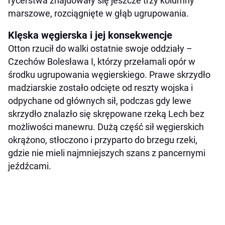
rycerstwa znajdowały się jeszcze trzy kolumny
marszowe, rozciągnięte w głąb ugrupowania.
Klęska węgierska i jej konsekwencje
Otton rzucił do walki ostatnie swoje oddziały –
Czechów Bolesława I, którzy przełamali opór w
środku ugrupowania węgierskiego. Prawe skrzydło
madziarskie zostało odcięte od reszty wojska i
odpychane od głównych sił, podczas gdy lewe
skrzydło znalazło się skrępowane rzeką Lech bez
możliwości manewru. Dużą część sił węgierskich
okrążono, stłoczono i przyparto do brzegu rzeki,
gdzie nie mieli najmniejszych szans z pancernymi
jeźdźcami.