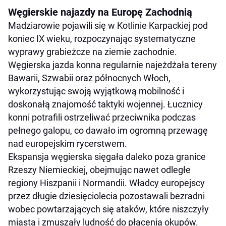
Węgierskie najazdy na Europę Zachodnią
Madziarowie pojawili się w Kotlinie Karpackiej pod
koniec IX wieku, rozpoczynając systematyczne
wyprawy grabieżcze na ziemie zachodnie.
Węgierska jazda konna regularnie najeżdżała tereny
Bawarii, Szwabii oraz północnych Włoch,
wykorzystując swoją wyjątkową mobilność i
doskonałą znajomość taktyki wojennej. Łucznicy
konni potrafili ostrzeliwać przeciwnika podczas
pełnego galopu, co dawało im ogromną przewagę
nad europejskim rycerstwem.
Ekspansja węgierska sięgała daleko poza granice
Rzeszy Niemieckiej, obejmując nawet odległe
regiony Hiszpanii i Normandii. Władcy europejscy
przez długie dziesięciolecia pozostawali bezradni
wobec powtarzających się ataków, które niszczyły
miasta i zmuszały ludność do płacenia okupów.