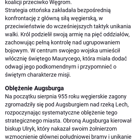
koalicji przeciwko Węgrom.
Strategia ottońska zakładała bezpośrednią
konfrontację z główną siłą węgierską, w
przeciwieństwie do wcześniejszych taktyk unikania
walki. Król podzielił swoją armię na pięć oddziałów,
zachowując pełną kontrolę nad ugrupowaniem
bojowym. W centrum swojego wojska umieścił
włócznię świętego Maurycego, która miała dodać
odwagi jego podkomendnym i przypomnieć o
świętym charakterze misji.
Oblężenie Augsburga
Na początku sierpnia 955 roku węgierskie zagony
zgromadziły się pod Augsburgiem nad rzeką Lech,
rozpoczynając systematyczne oblężenie tego
strategicznego miasta. Obroną Augsburga kierował
biskup Ulryk, który nakazał swoim żołnierzom
wzmocnienie głównej południowej bramy i unikanie