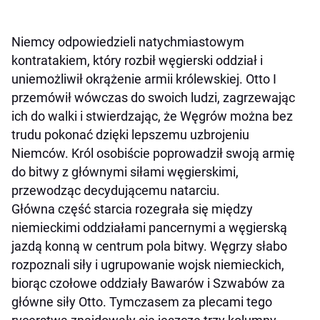
Niemcy odpowiedzieli natychmiastowym
kontratakiem, który rozbił węgierski oddział i
uniemożliwił okrążenie armii królewskiej. Otto I
przemówił wówczas do swoich ludzi, zagrzewając
ich do walki i stwierdzając, że Węgrów można bez
trudu pokonać dzięki lepszemu uzbrojeniu
Niemców. Król osobiście poprowadził swoją armię
do bitwy z głównymi siłami węgierskimi,
przewodząc decydującemu natarciu.
Główna część starcia rozegrała się między
niemieckimi oddziałami pancernymi a węgierską
jazdą konną w centrum pola bitwy. Węgrzy słabo
rozpoznali siły i ugrupowanie wojsk niemieckich,
biorąc czołowe oddziały Bawarów i Szwabów za
główne siły Otto. Tymczasem za plecami tego