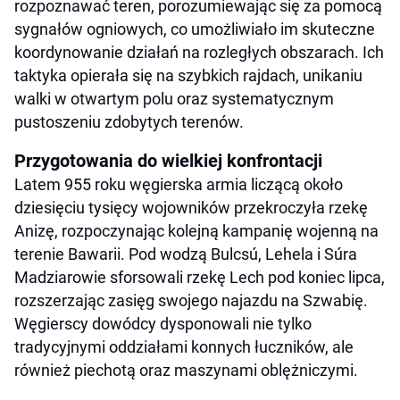
rozpoznawać teren, porozumiewając się za pomocą
sygnałów ogniowych, co umożliwiało im skuteczne
koordynowanie działań na rozległych obszarach. Ich
taktyka opierała się na szybkich rajdach, unikaniu
walki w otwartym polu oraz systematycznym
pustoszeniu zdobytych terenów.
Przygotowania do wielkiej konfrontacji
Latem 955 roku węgierska armia liczącą około
dziesięciu tysięcy wojowników przekroczyła rzekę
Anizę, rozpoczynając kolejną kampanię wojenną na
terenie Bawarii. Pod wodzą Bulcsú, Lehela i Súra
Madziarowie sforsowali rzekę Lech pod koniec lipca,
rozszerzając zasięg swojego najazdu na Szwabię.
Węgierscy dowódcy dysponowali nie tylko
tradycyjnymi oddziałami konnych łuczników, ale
również piechotą oraz maszynami oblężniczymi.