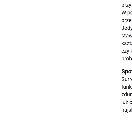
przy
W pe
prze
Jedy
staw
kszt
czy 
prob
Spo
Surr
funk
zdum
już 
najs