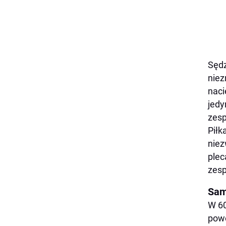
Sędz
niez
naci
jedy
zesp
Piłk
niez
plec
zesp
Sam
W 60
powo