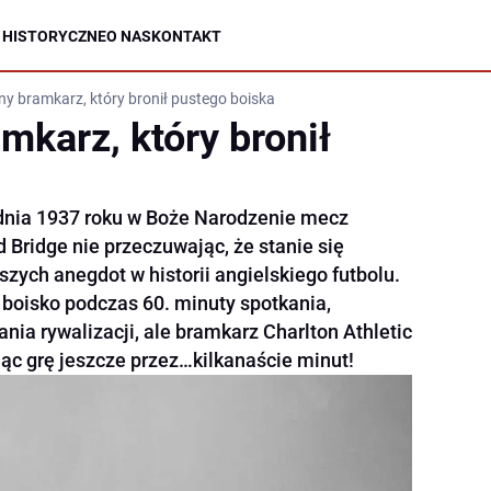
 HISTORYCZNE
O NAS
KONTAKT
y bramkarz, który bronił pustego boiska
mkarz, który bronił
dnia 1937 roku w Boże Narodzenie mecz
Bridge nie przeczuwając, że stanie się
szych anegdot w historii angielskiego futbolu.
 boisko podczas 60. minuty spotkania,
ia rywalizacji, ale bramkarz Charlton Athletic
jąc grę jeszcze przez…kilkanaście minut!