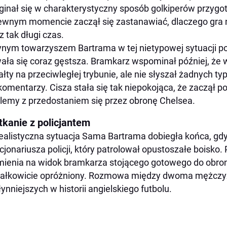
ginał się w charakterystyczny sposób golkiperów przygot
wnym momencie zaczął się zastanawiać, dlaczego gra ni
z tak długi czas.
nym towarzyszem Bartrama w tej nietypowej sytuacji p
ała się coraz gęstsza. Bramkarz wspominał później, że w
ałty na przeciwległej trybunie, ale nie słyszał żadnych
komentarzy. Cisza stała się tak niepokojąca, że zaczął p
lemy z przedostaniem się przez obronę Chelsea.
tkanie z policjantem
ealistyczna sytuacja Sama Bartrama dobiegła końca, gdy
cjonariusza policji, który patrolował opustoszałe boisko. 
ienia na widok bramkarza stojącego gotowego do obrony
całkowicie opróżniony. Rozmowa między dwoma mężczyzn
łynniejszych w historii angielskiego futbolu.