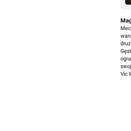
Mag
Mecz
waru
druż
Gęst
ogra
swoj
Vic 