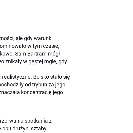
ności, ale gdy warunki
 dominowało w tym czasie,
amkowe. Sam Bartram mógł
o znikały w gęstej mgle, gdy
rrealistyczne. Boisko stało się
pochodziły od trybun za jego
oznaczała koncentrację jego
rzerwaniu spotkania z
 obu drużyn, sztaby