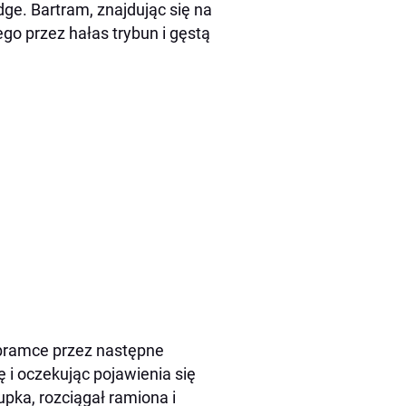
ge. Bartram, znajdując się na
go przez hałas trybun i gęstą
 bramce przez następne
ę i oczekując pojawienia się
upka, rozciągał ramiona i