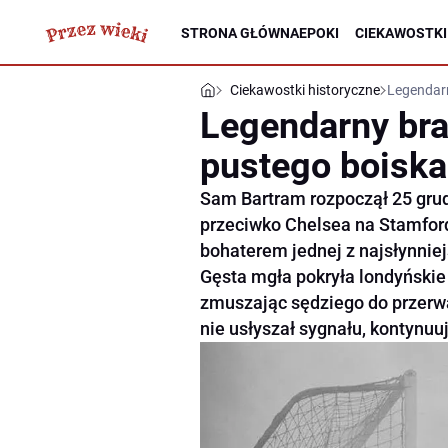
STRONA GŁÓWNA
EPOKI
CIEKAWOSTKI
Ciekawostki historyczne
Legendarn
Legendarny bra
pustego boiska
Sam Bartram rozpoczął 25 gru
przeciwko Chelsea na Stamford 
bohaterem jednej z najsłynniej
Gęsta mgła pokryła londyńskie
zmuszając sędziego do przerwan
nie usłyszał sygnału, kontynuu