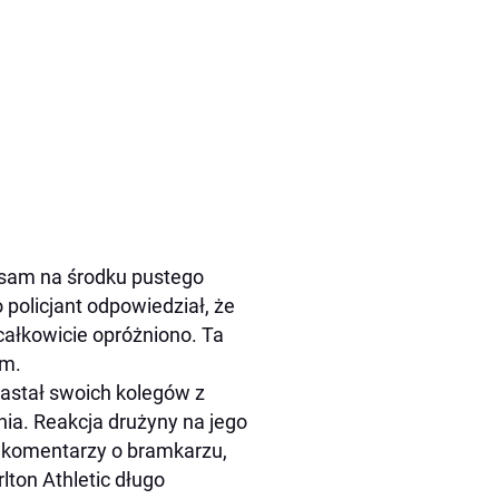
 sam na środku pustego
 policjant odpowiedział, że
całkowicie opróżniono. Ta
em.
zastał swoich kolegów z
nia. Reakcja drużyny na jego
h komentarzy o bramkarzu,
lton Athletic długo