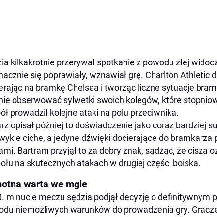
ia kilkakrotnie przerywał spotkanie z powodu złej widocz
nacznie się poprawiały, wznawiał grę. Charlton Athletic
erając na bramkę Chelsea i tworząc liczne sytuacje br
nie obserwować sylwetki swoich kolegów, które stopniow
ół prowadził kolejne ataki na polu przeciwnika.
arz opisał później to doświadczenie jako coraz bardziej su
wykle ciche, a jedyne dźwięki docierające do bramkarza 
ami. Bartram przyjął to za dobry znak, sądząc, że cisza 
ołu na skutecznych atakach w drugiej części boiska.
otna warta we mgle
. minucie meczu sędzia podjął decyzję o definitywnym p
du niemożliwych warunków do prowadzenia gry. Gracze