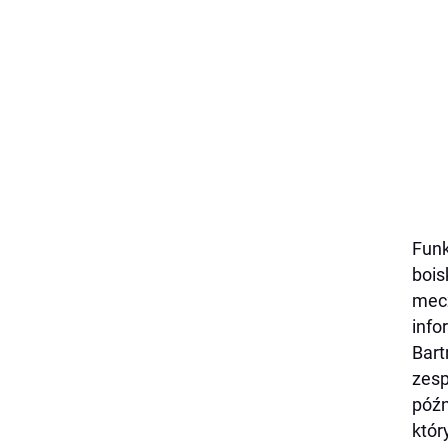
Funk
bois
mecz
info
Bart
zesp
późn
któr