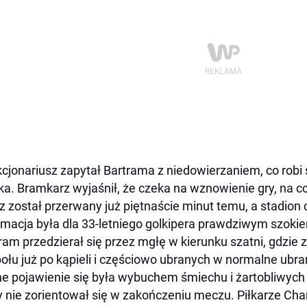
cjonariusz zapytał Bartrama z niedowierzaniem, co robi
ka. Bramkarz wyjaśnił, że czeka na wznowienie gry, na co
 został przerwany już piętnaście minut temu, a stadion 
rmacja była dla 33-letniego golkipera prawdziwym szoki
ram przedzierał się przez mgłę w kierunku szatni, gdzie 
ołu już po kąpieli i częściowo ubranych w normalne ubra
e pojawienie się była wybuchem śmiechu i żartobliwyc
y nie zorientował się w zakończeniu meczu. Piłkarze Char