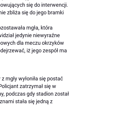
owujących się do interwencji.
e zbliża się do jego bramki
ozostawała mgła, która
idział jedynie niewyraźne
 typowych dla meczu okrzyków
odejrzewać, iż jego zespół ma
 z mgły wyłoniła się postać
Policjant zatrzymał się w
, podczas gdy stadion został
ami stała się jedną z