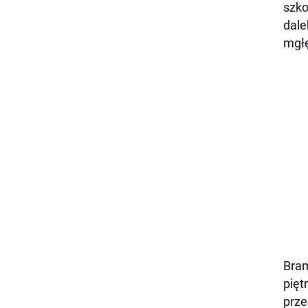
szko
dale
mgłę
Bram
pięt
prze