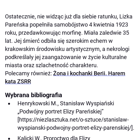
Ostatecznie, nie widząc już dla siebie ratunku, Lizka
Pareńska popełniła samobójstwo 4 kwietnia 1923
roku, przedawkowując morfinę. Miała zaledwie 35
lat. Jej śmierć odbiła się szerokim echem w
krakowskim środowisku artystycznym, a nekrologi
podkreślały jej zaangażowanie w życie kulturalne
miasta oraz szlachetność charakteru.
Polecamy również:
Żona i kochanki Berii. Harem
kata ZSRR
Wybrana bibliografia
Henrykowski M., Stanisław Wyspiański
„Podwójny portret Elizy Pareńskiej”
[https://niezlasztuka.net/o-sztuce/stanislaw-
wyspianski-podwojny-portret-elizy-parenskiej/].
Kalicki W., Proroctwo dla Elizy