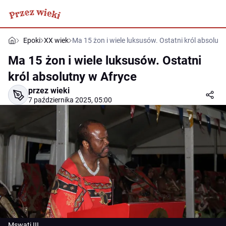
Epoki
XX wiek
Ma 15 żon i wiele luksusów. Ostatni król absolutn
Ma 15 żon i wiele luksusów. Ostatni
król absolutny w Afryce
przez wieki
7 października 2025, 05:00
Mswati III